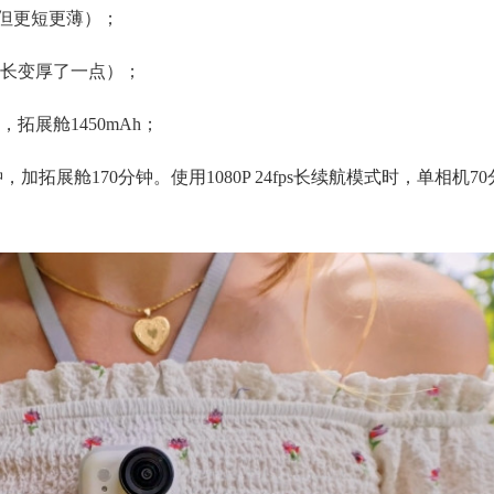
变宽，但更短更薄）；
mm（变长变厚了一点）；
拓展舱1450mAh；
钟，加拓展舱170分钟。使用1080P 24fps长续航模式时，单相机