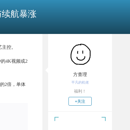
格与续航暴涨
工艺主控。
钟的4K视频或2
方查理
平凡的机佬
的2倍，单体
福利！
+关注