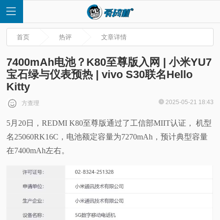
首页
热评
文章详情
7400mAh电池？K80至尊版入网 | 小米YU7
宝石绿与仪表预热 | vivo S30联名Hello
Kitty
首
2025-05-21 18:43
方查理
页
5月20日，REDMI K80至尊版通过了工信部MIIT认证， 机型
名25060RK16C，电池额定容量为7270mAh，预计典型容量
快
在7400mAh左右。
讯
评
测