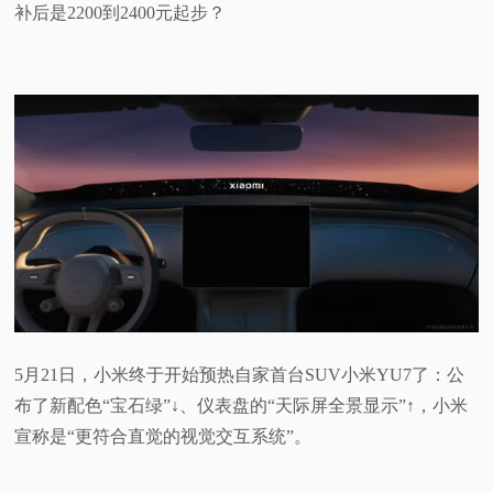
补后是2200到2400元起步？
5月21日，小米终于开始预热自家首台SUV小米YU7了：公
布了新配色“宝石绿”↓、仪表盘的“天际屏全景显示”↑，小米
宣称是“更符合直觉的视觉交互系统”。