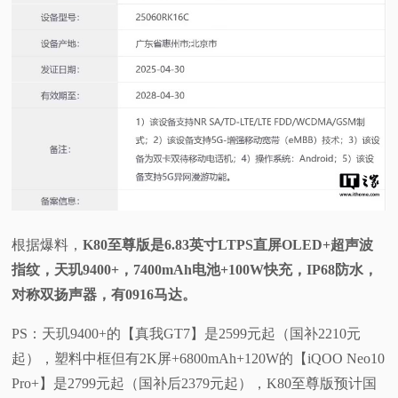
视
频
科
普
体
根据爆料，
K80至尊版是6.83英寸LTPS直屏OLED+超声波
验
指纹，天玑9400+，7400mAh电池+100W快充，IP68防水，
对称双扬声器，有0916马达。
专
PS：天玑9400+的【真我GT7】是2599元起（国补2210元
题
起），塑料中框但有2K屏+6800mAh+120W的【iQOO Neo10
Pro+】是2799元起（国补后2379元起），K80至尊版预计国