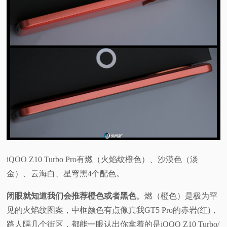
iQOO Z10 Turbo Pro有燃（火焰纹橙色）、沙漠色（淡
金）、云海白、星穹黑4个配色。
闭眼就知道我们会推荐橙色或者黑色
。燃（橙色）是极为罕
见的火焰纹图案，中框颜色有点像真我GT5 Pro的赤岩(红)，
路人隔几个街区，都能一眼认出你拿着的是iQOO Z10 Turbo/