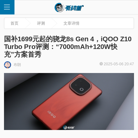
首页
评测
文章详情
国补1699元起的骁龙8s Gen 4，​iQOO Z10
Turbo Pro评测：“7000mAh+120W快
充”方案首秀
首
2025-05-06 20:47
布朗
页
快
讯
评
测