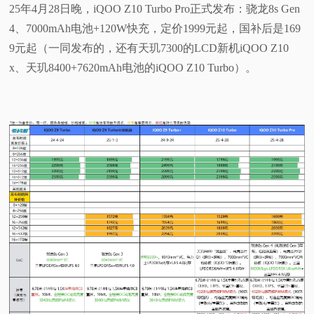
25年4月28日晚，iQOO Z10 Turbo Pro正式发布：骁龙8s Gen
视
4、7000mAh电池+120W快充，定价1999元起，国补后是169
9元起（一同发布的，还有天玑7300的LCD新机iQOO Z10
频
x、天玑8400+7620mAh电池的iQOO Z10 Turbo）。
科
普
体
验
专
题