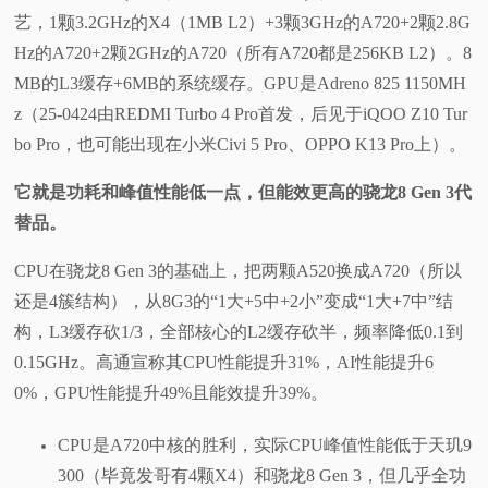
艺，1颗3.2GHz的X4（1MB L2）+3颗3GHz的A720+2颗2.8G
Hz的A720+2颗2GHz的A720（所有A720都是256KB L2）。8
MB的L3缓存+6MB的系统缓存。GPU是Adreno 825 1150MH
z（25-0424由REDMI Turbo 4 Pro首发，后见于iQOO Z10 Tur
bo Pro，也可能出现在小米Civi 5 Pro、OPPO K13 Pro上）。
它就是功耗和峰值性能低一点，但能效更高的骁龙8 Gen 3代
替品。
CPU在骁龙8 Gen 3的基础上，把两颗A520换成A720（所以
还是4簇结构），从8G3的“1大+5中+2小”变成“1大+7中”结
构，L3缓存砍1/3，全部核心的L2缓存砍半，频率降低0.1到
0.15GHz。高通宣称其CPU性能提升31%，AI性能提升6
0%，GPU性能提升49%且能效提升39%。
CPU是A720中核的胜利，实际CPU峰值性能低于天玑9
300（毕竟发哥有4颗X4）和骁龙8 Gen 3，但几乎全功