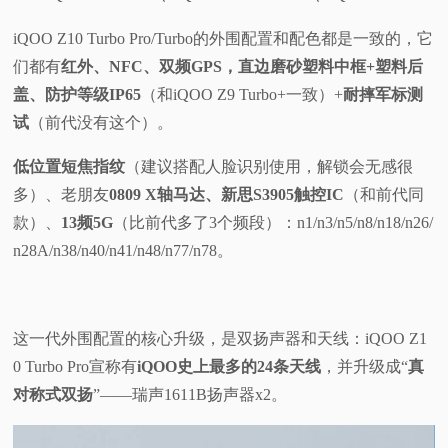
iQOO Z10 Turbo Pro/Turbo的外围配置和配色都是一致的，它
们都有
红外、NFC、双频GPS，直边磨砂塑料中框+塑料后
盖、防护等级IP65
（和iQOO Z9 Turbo+一致）+
耐摔军标测
试
（前代没有这个）。
低位置短焦指纹
（建议搭配人脸识别使用，解锁会无感很
多）、老朋友
0809 X轴马达、新思S3905触控IC
（和前代同
款）、
13频5G
（比前代多了3个频段）：n1/n3/n5/n8/n18/n26/
n28A/n38/n40/n41/n48/n77/n78。
这一代外围配置的核心升级，是双扬声器和天线：iQOO Z1
0 Turbo Pro宣称有
iQOO史上最多的24条天线
，并升级成“
真
对称式双扬
”——瑞声1611B扬声器x2。