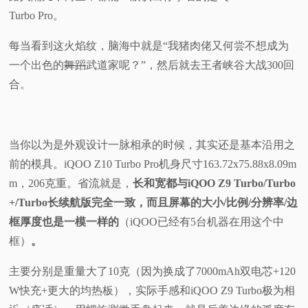
Turbo Pro。
每当看到这火焰纹，脑海中就是“我猪肉佬又何尝不想成为
一个出色的
舞蹈
武道家呢？”，然后就去王者峡谷大战300回
合。
当你以为是外观设计一脉相承的时候，其实还是基本沿用之
前的模具。iQOO Z10 Turbo Pro机身尺寸163.72x75.88x8.09m
m，206克重。省流就是，
长和宽都与iQOO Z9 Turbo/Turbo
+/Turbo长续航版完全一致，而且屏幕的大小/比例/分辨率/边
框厚度也是一模一样的
（iQOO已经有5台机器在用这个中
框）
。
主要分别是重量大了10克（因为换成了7000mAh双电芯+120
W快充+更大的均热板），实际手感和iQOO Z9 Turbo极为相