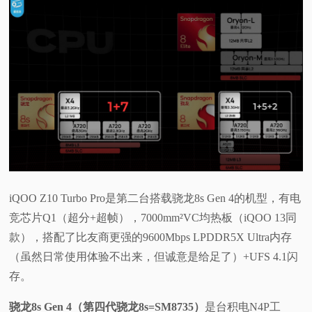
iQOO Z10 Turbo Pro是第二台搭载骁龙8s Gen 4的机型，有电
竞芯片Q1（超分+超帧），7000mm²VC均热板（iQOO 13同
款），搭配了比友商更强的9600Mbps LPDDR5X Ultra内存
（虽然日常使用体验不出来，但诚意是给足了）+UFS 4.1闪
存。
骁龙8s Gen 4（第四代骁龙8s=SM8735）
是台积电N4P工