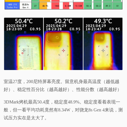
室温27度，200尼特屏幕亮度。留意机身最高温度（越低越
好）、稳定性百分比（越高越好）、性能分数（越高越好）
3DMark烤机最高50.4度，稳定度48.9%。稳定度看着表现一
般，但一看平均功耗竟然有8.34W，对骁龙8s Gen 4来说，测
试压力实在是太大了。