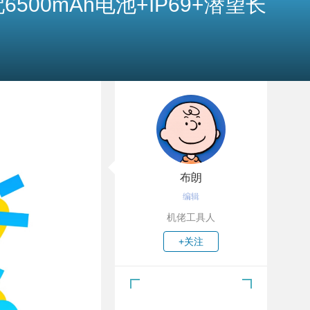
+配6500mAh电池+IP69+潜望长
布朗
编辑
机佬工具人
+关注