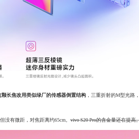
焦。这颗长焦改用类似绿厂的传感器倒置结构
，三重折射的M型光路
没有微距，对焦距离约65cm。
vivo S20 Pro的含金量还在提高