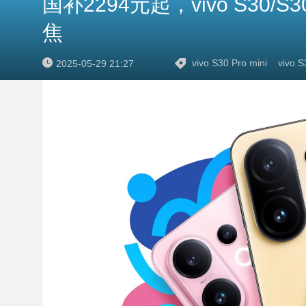
国补2294元起，vivo S30/S
焦
vivo S30 Pro mini
vivo S
2025-05-29 21:27