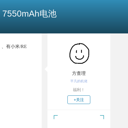
、7550mAh电池
强）、有小米/RE
方查理
平凡的机佬
福利！
+关注