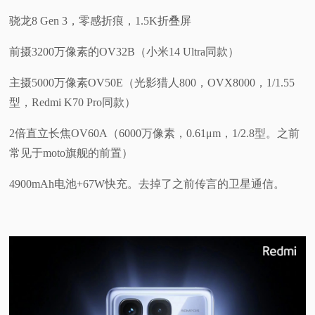
骁龙8 Gen 3，零感折痕，1.5K折叠屏
前摄3200万像素的OV32B（小米14 Ultra同款）
主摄5000万像素OV50E（光影猎人800，OVX8000，1/1.55
型，Redmi K70 Pro同款）
2倍直立长焦OV60A（6000万像素，0.61μm，1/2.8型。之前
常见于moto旗舰的前置）
4900mAh电池+67W快充。去掉了之前传言的卫星通信。