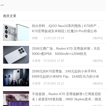
-->
相关文章
快出所料，iQOO Neo10系列预热 | K70停产，
K70至尊版成安卓销冠 | 红魔10 Pro外观公布
布朗
11月11日 21:03
0条评论
2599王腾广场，Redmi K70 至尊版评测：天玑
9300+配IP68、5500mAh+120W快充
方查理
07月20日 17:50
0条评论
2599元的K70至尊版、249元起的小米手环9、
5999元起的小米MIX Flip、1548匹马力的小米
SU7 Ultra发布
方查理
07月19日 23:12
0条评论
不按套路，Redmi K70 至尊版解禁+兰博基尼联
名 | 诺基亚N9复刻版，HMD Skyline发布：骁龙
7s Gen 2