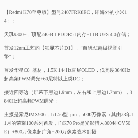
【Redmi K70至尊版】型号2407FRK8EC，即海外的小米1
4：；
天玑9300+，顶配24GB LPDDR5T内存+1TB UFS 4.0存储；
首发12nm工艺的【独显芯片D1】，“自研AI超级视觉引
擎”；
首发华星C8+基材，1.5K 144Hz直屏OLED，低亮度3840Hz
超高频PWM调光+60尼特以上类DC；
接近四等边（屏幕下黑边1.9mm，左右和上黑边1.7mm），3
840Hz超高频PWM调光；
主摄是索尼IMX906，1/1.56型1μm，5000万像素（其由23年1
1月的荣耀100系列首发，而K70 Pro是光影猎人800/即OV50
E）+800万像素超广角+200万像素战术副摄