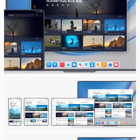
视
频
科
普
体
验
专
题