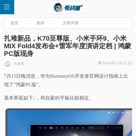
首页
热评
文章详情
扎堆新品，K70至尊版、小米手环9、小米
MIX Fold4发布会+雷军年度演讲定档 | 鸿蒙
PC版现身
首
2024-07-16 21:10
方查理
页
7月15日晚消息，华为HarmonyOS开发者官网设计指南上出
现了“鸿蒙PC版”。
快
基本界面如下↓，和自家的平板比较相近。
讯
评
测