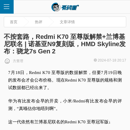
首页
热评
文章详情
不按套路，Redmi K70 至尊版解禁+兰博基
尼联名 | 诺基亚N9复刻版，HMD Skyline发
布：骁龙7s Gen 2
首
2024-07-18 20:17
方查理
页
7月18日，Redmi K70 至尊版的数据解禁，但要7月19日晚
的发布会才会公布价格。
现在Redmi K70 至尊版的规格和测
快
试数据都已经出来了。
讯
华为有比发布会早的开卖，小米/Redmi有比发布会早的评
测，“真喺估你地唔到啊”。
评
这一代依然有兰博基尼联名的Redmi K70 至尊冠军版↓
测