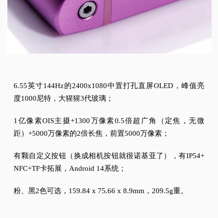
6.55英寸144Hz的2400x1080中置打孔直屏OLED，峰值亮
度1000尼特，大猩猩3代玻璃；
1亿像素OIS主摄+1300万像素0.5倍超广角（定焦，无微
距）+5000万像素的2倍长焦，前置5000万像素；
有颗自定义按钮（换成相机按钮就很诺基亚了），有IP54+
NFC+TF卡拓展，Android 14系统；
粉、黑2色可选，159.84 x 75.66 x 8.9mm，209.5g重。