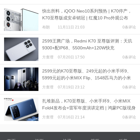
快出所料，iQOO Neo10系列预热 | K70停产，
K70至尊版成安卓销冠 | 红魔10 Pro外观公布
布朗
11月11日 21:03
0条评论
2599王腾广场，Redmi K70 至尊版评测：天玑
9300+配IP68、5500mAh+120W快充
方查理
07月20日 17:50
0条评论
2599元的K70至尊版、249元起的小米手环9、
5999元起的小米MIX Flip、1548匹马力的小米
SU7 Ultra发布
方查理
07月19日 23:12
0条评论
扎堆新品，K70至尊版、小米手环9、小米MIX
Fold4发布会+雷军年度演讲定档 | 鸿蒙PC版现身
方查理
07月16日 21:14
0条评论