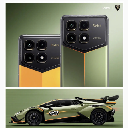
视
频
科
普
体
验
专
题