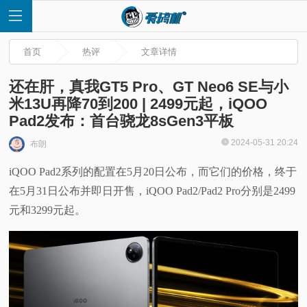
首页
热评
文章详情
还在肝，真我GT5 Pro、GT Neo6 SE与小
米13U再降70到200 | 2499元起，iQOO
Pad2发布：首台骁龙8sGen3平板
首
2024-05-31 20:24
布朗
页
iQOO Pad2系列的配置在5月20日公布，而它们的价格，终于
在5月31日公布并即日开售，iQOO Pad2/Pad2 Pro分别是2499
快
元和3299元起。
讯
评
测