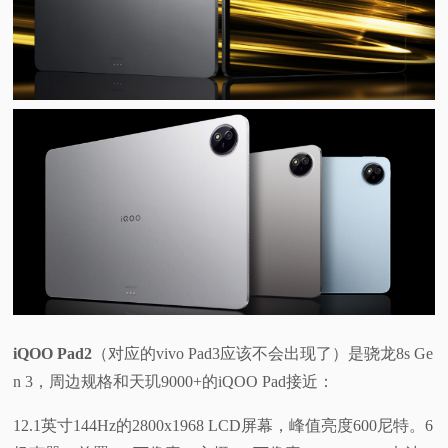
视
频
科
普
体
验
专
iQOO Pad2
（对应的vivo Pad3应该不会出现了）是骁龙8s Ge
n 3，周边规格和天玑9000+的iQOO Pad接近：
题
12.1英寸144Hz的2800x1968 LCD屏幕，峰值亮度600尼特。6