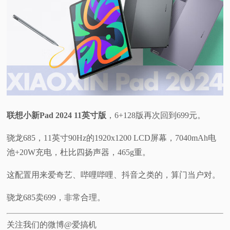
联想小新Pad 2024 11英寸版
，6+128版再次回到699元。
骁龙685，11英寸90Hz的1920x1200 LCD屏幕，7040mAh电
池+20W充电，杜比四扬声器，465g重。
这配置用来爱奇艺、哔哩哔哩、抖音之类的，算门当户对。
骁龙685卖699，非常合理。
关注我们的微博@爱搞机