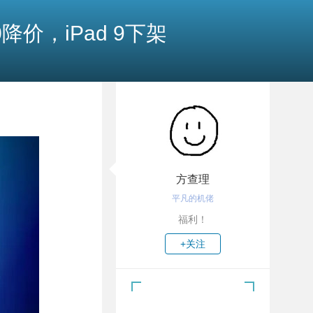
10降价，iPad 9下架
方查理
平凡的机佬
福利！
+关注