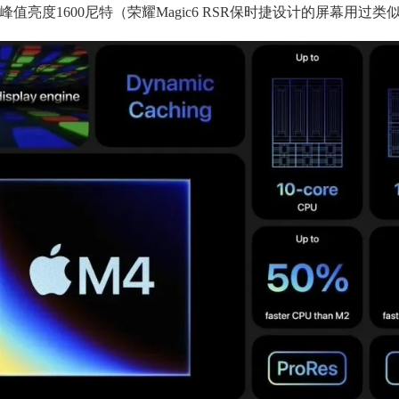
R峰值亮度1600尼特（荣耀Magic6 RSR保时捷设计的屏幕用过