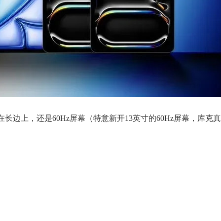
相机改在长边上，还是60Hz屏幕（特意新开13英寸的60Hz屏幕，库