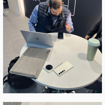
视
频
科
普
体
验
专
题