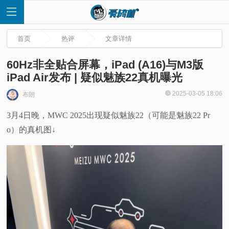
首页
热评
文章详情
60Hz非全贴合屏幕，iPad (A16)与M3版
iPad Air发布 | 疑似魅族22真机曝光
首
2025-03-05 18:06
布朗
3月4日晚，MWC 2025出现疑似魅族22（可能是魅族22 Pr
页
o）的真机图↓
快
讯
评
测