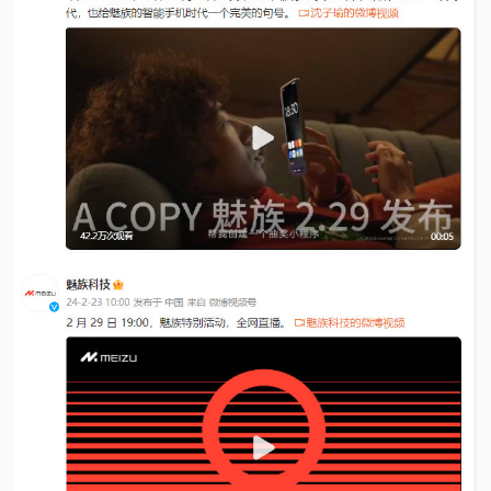
视
频
科
普
体
验
专
题