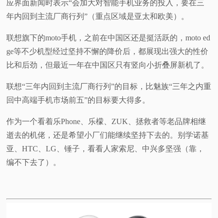
应界面新闻时表示“会加大对智能手机业务的投入，要在三
年内回到主流厂商行列”（重点区域是亚太和欧美）。
联想旗下的moto手机，之前在中国区还是挺活跃的，moto ed
ge等不少机型经过坚持不懈的降价后，都展现出强大的性价
比和后劲，但最近一年在中国区只有竖向小折叠屏新机了。
联想“三年内回到主流厂商行列”的目标，比魅族“三年之内重
回中高端手机市场前五”的目标要大得多。
作为一个看着乐Phone、乐檬、ZUK、拯救者等老品牌相继
逝去的机佬，还是希望小厂们能继续坚持下去的。别学诺基
亚、HTC、LG、锤子，看看人家索尼、中兴多坚强（靠，
编不下去了）。