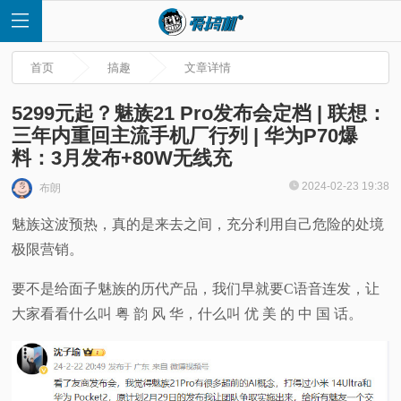
首页
搞趣
文章详情
5299元起？魅族21 Pro发布会定档 | 联想：
三年内重回主流手机厂行列 | 华为P70爆
料：3月发布+80W无线充
首
2024-02-23 19:38
布朗
页
魅族这波预热，真的是来去之间，充分利用自己危险的处境
极限营销。
快
要不是给面子魅族的历代产品，我们早就要C语音连发，让
讯
大家看看什么叫 粤 韵 风 华，什么叫 优 美 的 中 国 话。
评
测