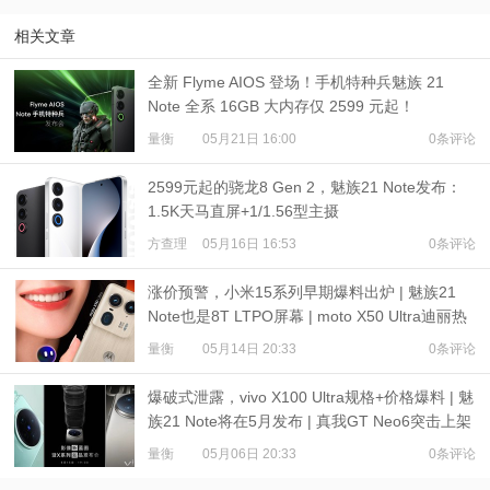
相关文章
全新 Flyme AIOS 登场！手机特种兵魅族 21
Note 全系 16GB 大内存仅 2599 元起！
量衡
05月21日 16:00
0条评论
2599元起的骁龙8 Gen 2，魅族21 Note发布：
1.5K天马直屏+1/1.56型主摄
方查理
05月16日 16:53
0条评论
涨价预警，小米15系列早期爆料出炉 | 魅族21
Note也是8T LTPO屏幕 | moto X50 Ultra迪丽热
巴样张
量衡
05月14日 20:33
0条评论
爆破式泄露，vivo X100 Ultra规格+价格爆料 | 魅
族21 Note将在5月发布 | 真我GT Neo6突击上架
量衡
05月06日 20:33
0条评论