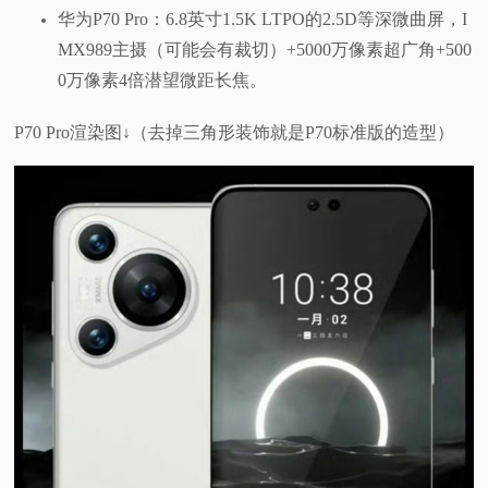
华为P70 Pro：6.8英寸1.5K LTPO的2.5D等深微曲屏，I
MX989主摄（可能会有裁切）+5000万像素超广角+500
0万像素4倍潜望微距长焦。
P70 Pro渲染图↓（去掉三角形装饰就是P70标准版的造型）