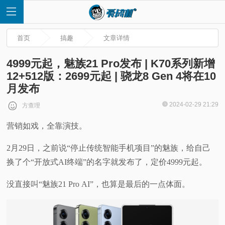
首页
搞趣
文章详情
4999元起，魅族21 Pro发布 | K70系列新增
12+512版：2699元起 | 骁龙8 Gen 4将在10
月发布
首
2024-02-29 21:29
方查理
页
营销如戏，全靠演技。
快
2月29日，之前说“停止传统智能手机项目”的魅族，给自己
换了个“开放式AI终端”的名字就发布了，定价4999元起。
讯
没直接叫“魅族21 Pro AI”，也算是最后的一点体面。
评
测