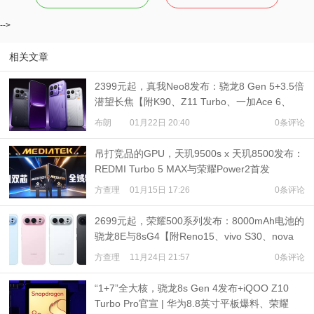
-->
相关文章
2399元起，真我Neo8发布：骁龙8 Gen 5+3.5倍
潜望长焦【附K90、Z11 Turbo、一加Ace 6、
WIN RT对比】
布朗
01月22日 20:40
0条评论
吊打竞品的GPU，天玑9500s x 天玑8500发布：
REDMI Turbo 5 MAX与荣耀Power2首发
方查理
01月15日 17:26
0条评论
2699元起，荣耀500系列发布：8000mAh电池的
骁龙8E与8sG4【附Reno15、vivo S30、nova
14系列对比】
方查理
11月24日 21:57
0条评论
“1+7”全大核，骁龙8s Gen 4发布+iQOO Z10
Turbo Pro官宣 | 华为8.8英寸平板爆料、荣耀