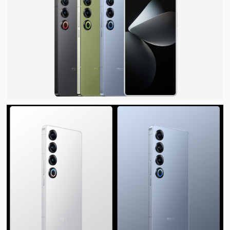
视
频
科
普
体
验
专
题