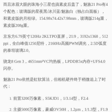
而且浓眉大眼的珠海小三星也搞素皮后盖了，魅族21 Pro有4
个配色：玻璃版的星夜黑/冰川蓝/魅族白（独占白面板），
和素皮版的月桂绿。154.98x74.42x7.98mm，玻璃版214g重，
素皮版208g重。
京东方6.79英寸120Hz 2KLTPO直屏，21:9，3192x1368，512
ppi，全白峰值1250尼特，2160Hz高频PWM调光，2.5D弧度
的泰坦玻璃2.0。
骁龙8 Gen 3，4651mm²VC均热板，LPDDR5x内存+UFS4.0
闪存。
魅族21 Pro依然是虹软算法，但相机硬件终于稍微追上了时
代：
前置3200万像素，S5KJD1，1/3.14型，F2.4
主摄5000万像素，豪威OV50H，1.2μm，1/1.3型，F1.9