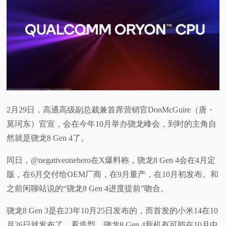
2月29日，高通高级副总裁兼首席营销官DonMcGuire（唐・
莫珂东）官宣，会在今年10月举办骁龙峰会，到时的主角自
然就是骁龙8 Gen 4了。
同日，@negativeonehero在X爆料称，骁龙8 Gen 4会在4月定
版，在6月交付给OEM厂商，在9月量产，在10月初发布。和
之前闲聊站说的“骁龙8 Gen 4进度提前”吻合。
骁龙8 Gen 3是在23年10月25日发布的，而首发的小米14在10
月26日就发布了。看造型，骁龙8 Gen 4新机有可能在10月中