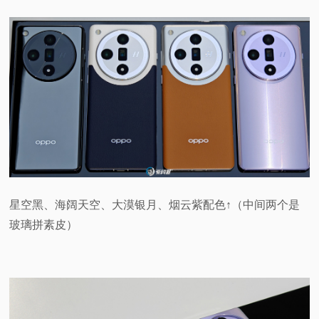
星空黑、海阔天空、大漠银月、烟云紫配色↑（中间两个是
玻璃拼素皮）