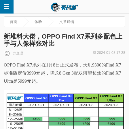
首页
体验
文章详情
新堆料大佬，OPPO Find X7系列多配色上
手与人像样张对比
首
2024-01-08 17:28
方查理
OPPO Find X7系列在1月8日正式发布，天玑9300的Find X7
页
标准版定价3999元起，骁龙8 Gen 3配双潜望长焦的Find X7
快
Ultra是5999元起。
讯
评
测