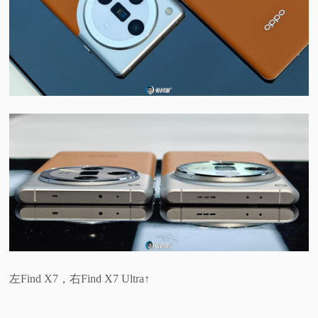
左Find X7，右Find X7 Ultra↑