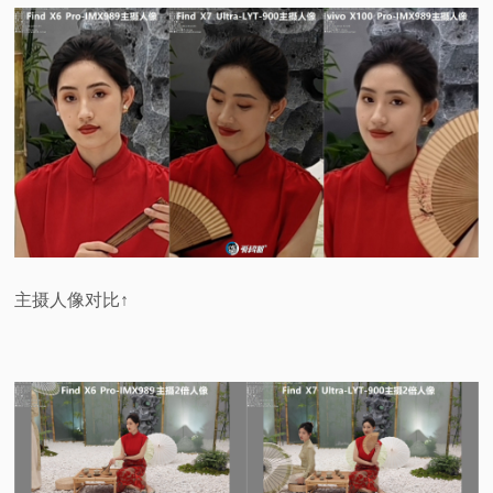
主摄人像对比↑