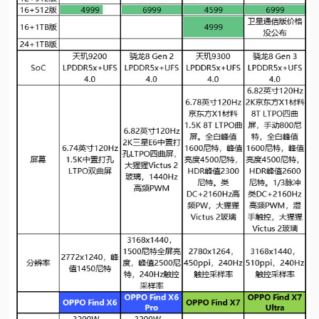
视
频
科
普
体
验
专
题