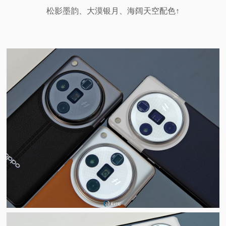
松影墨韵、大漠银月、海阔天空配色↑