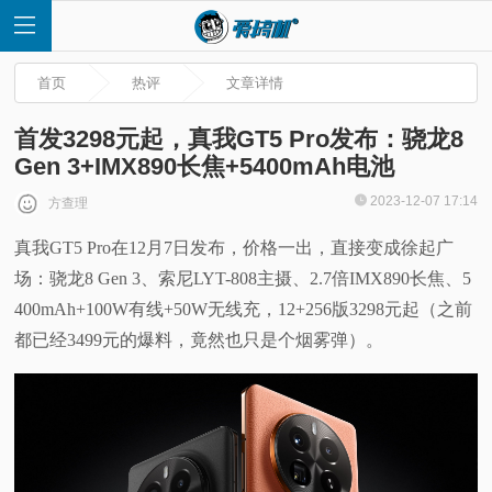
首页
热评
文章详情
首发3298元起，真我GT5 Pro发布：骁龙8
Gen 3+IMX890长焦+5400mAh电池
首
2023-12-07 17:14
方查理
真我GT5 Pro在12月7日发布，价格一出，直接变成徐起广
页
场：骁龙8 Gen 3、索尼LYT-808主摄、2.7倍IMX890长焦、5
快
400mAh+100W有线+50W无线充，12+256版3298元起（之前
都已经3499元的爆料，竟然也只是个烟雾弹）。
讯
评
测