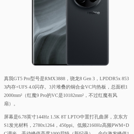
真我GT5 Pro型号是RMX3888，骁龙8 Gen 3，LPDDR5x 853
3内存+UFS 4.0闪存。3片堆叠的铜合金VC均热板，总面积1
2000mm²（红魔9 Pro的VC是10182mm²，不过红魔有风
扇）。
屏幕是6.78英寸144Hz 1.5K 8T LPTO中置打孔曲屏，京东方
S1发光材料，2780x1264，450ppi。低频2160Hz高频PWM+D
C调光。手动峰值亮度1000尼特（新纪录），全白激发峰值1