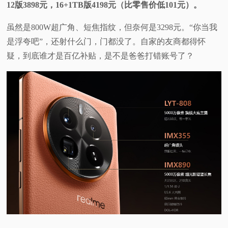
12版3898元，16+1TB版4198元（比零售价低101元）。
虽然是800W超广角、短焦指纹，但奈何是3298元。“你当我
是浮夸吧”，还射什么门，门都没了。自家的友商都得怀
疑，到底谁才是百亿补贴，是不是爸爸打错账号了？