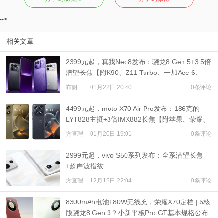
-->
相关文章
2399元起，真我Neo8发布：骁龙8 Gen 5+3.5倍
潜望长焦【附K90、Z11 Turbo、一加Ace 6、
WIN RT对比】
布朗
01月22日 20:40
0条评论
4499元起，moto X70 Air Pro发布：186克的
LYT828主摄+3倍IMX882长焦【附苹果、荣耀、
三星Air机型对比】
方查理
01月20日 19:01
0条评论
2999元起，vivo S50系列发布：全系潜望长焦
+超声波指纹
方查理
12月15日 22:04
0条评论
8300mAh电池+80W无线充，荣耀X70定档 | 6核
版骁龙8 Gen 3？小新平板Pro GT基本规格公布