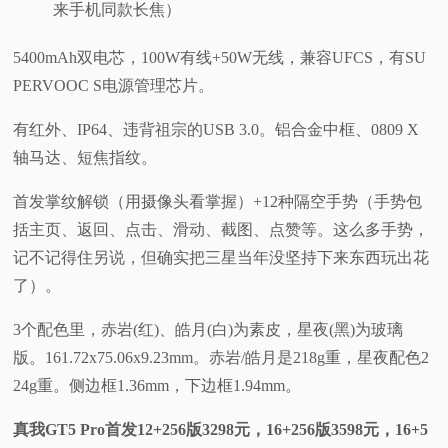
来手机同款长焦）
5400mAh双电芯，100W有线+50W无线，兼容UFCS，有SU
PERVOOC S电源管理芯片。
有红外、IP64、违背祖宗的USB 3.0。铝合金中框、0809 X
轴马达、短焦指纹。
首发掌纹解锁（用摄像头看掌握）+12种隔空手势（手势包
括主页、返回、点击、滑动、截图、点赞等。这么多手势，
记不记得住另说，但确实把三星当年没坚持下来东西玩出花
了）。
3个配色里，赤岩(红)、皓月(白)为素皮，星夜(黑)为玻璃
版。161.72x75.06x9.23mm。赤岩/皓月是218g重，星夜配色2
24g重。侧边框1.36mm，下边框1.94mm。
真我GT5 Pro首发12+256版3298元，16+256版3598元，16+5