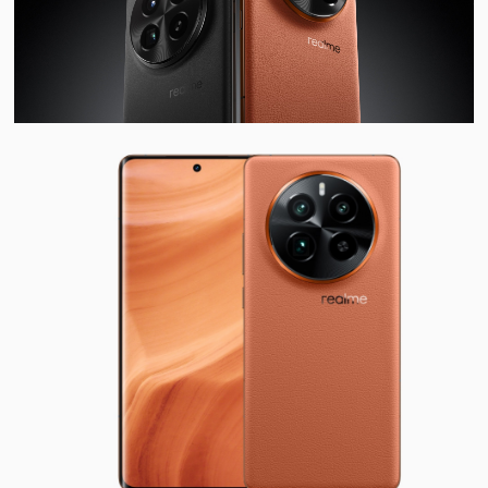
视
频
科
普
体
验
专
题