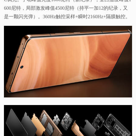
600尼特，局部激发峰值4500尼特（持平一加12的纪录，又
是一颗闪光弹）。360Hz触控采样+瞬时2160Hz+隔膜触控。