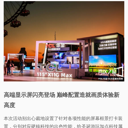
视
频
科
普
体
验
高端显示屏闪亮登场 巅峰配置造就画质体验新
专
高度
题
本次活动别出心裁地设置了针对各项性能的屏幕框景打卡装
置，分别对应硬核科技的出色性能，给圣诞游玩加点科技属