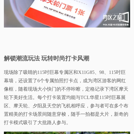
解锁潮流玩法 玩转时尚打卡风潮
现场除了吸睛的115吋巨幕专属区和X11G85、98、115吋巨
幕墙，还设置了6个专属拍照打卡点，成为湾区游客的网红
像框，随着现场大小快门的不停咔嚓，定格记录下湾区摩天
轮下美好生活。每个打卡装置均能与TCL华星115吋巨幕展
区、摩天轮、夕阳及天空的飞机相呼应，参与者可在多个布
置精美的打卡场景间随意穿梭，随手一拍都是大片，新奇的
打卡模式吸引了大批路人参与。