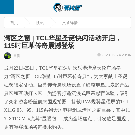
首页
快讯
文章详情
湾区之窗 | TCL华星圣诞快闪活动开启，
115吋巨幕传奇震撼登场
首
2023-12-24 20:36
量衡
12月22日-25日，TCL华星在深圳欢乐港湾摩天轮广场举
页
办“湾区之窗-TCL华星115吋巨幕传奇展”，为大家献上圣诞
快
狂欢限定活动。巨幕传奇展现场设置了硬核屏显元素的产品
展区和互动打卡区，为游客打造沉浸式巨幕感官体验，吸引
讯
了众多游客粉丝前来围观拍照，搭载HVA蝶翼星曜屏的TCL
X11G 85、95、115系列大屏电视组成湾区之窗巨幕，其中11
评
5"X11G Max尤其"显眼包"，成为全场焦点，引发驻足围观，
更有游客现场咨询要求购买。
测