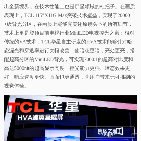
出全新境界，在技术性能上也是屏显领域的杠把子。在画质
表现上，TCL 115"X11G Max突破技术壁垒，实现了20000
+级背光分区，在画质上能够完美还原镜头下的所有细节，
技术上更是登顶目前电视行业MiniLED电视控光之巅；相对
传统的VA技术，TCL华星自主研发的HVA技术能够针对暗
态漏光和穿透率进行大幅改善，使暗态更暗，亮处更亮，搭
配超高分区的MiniLED背光，可实现7000:1的超高对比度和
高达5000nit的超高显示亮度，控光能力更强、暗态效果更
好、响应速度更快、画面也更通透，为用户带来无可挑剔的
视觉体验。