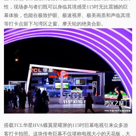
性，现场参与者们既可以身临其境感受115吋无比震撼的巨
幕体验，也能在极致护眼、极速视界、极美画质和声临其境
等打卡点留下与湾区之窗、摩天轮的绝美合影。
搭载TCL华星HVA蝶翼星曜屏的115吋巨幕电视引来众多游
客打卡拍照。这块传奇巨幕不仅堪称电视大小的天花板，大