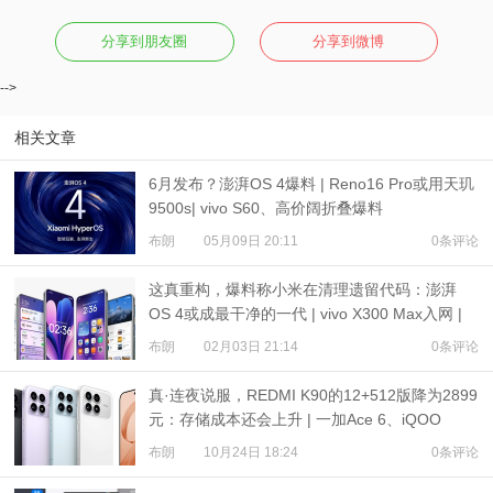
分享到朋友圈
分享到微博
-->
相关文章
6月发布？澎湃OS 4爆料 | Reno16 Pro或用天玑
9500s| vivo S60、高价阔折叠爆料
布朗
05月09日 20:11
0条评论
这真重构，爆料称小米在清理遗留代码：澎湃
OS 4或成最干净的一代 | vivo X300 Max入网 |
内存涨价，手机行业冲击预警
布朗
02月03日 21:14
0条评论
真·连夜说服，REDMI K90的12+512版降为2899
元：存储成本还会上升 | 一加Ace 6、iQOO
Neo11爆料
布朗
10月24日 18:24
0条评论