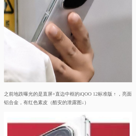
之前地跌曝光的是直屏+直边中框的iQOO 12标准版 ↑ ，亮面
铝合金，有红色素皮（酷安的泄露图↓）