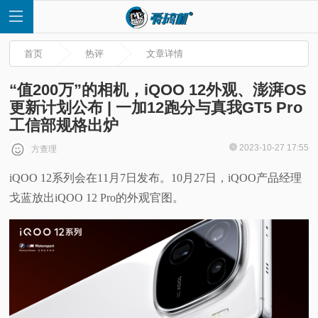
首页
热评
文章详情
“值200万”的相机，iQOO 12外观、澎湃OS
更新计划公布 | 一加12跑分与真我GT5 Pro
工信部规格出炉
首
2023-10-27 17:55
方查理
页
iQOO 12系列会在11月7日发布。10月27日，iQOO产品经理
戈蓝放出iQOO 12 Pro的外观官图。
快
讯
评
测