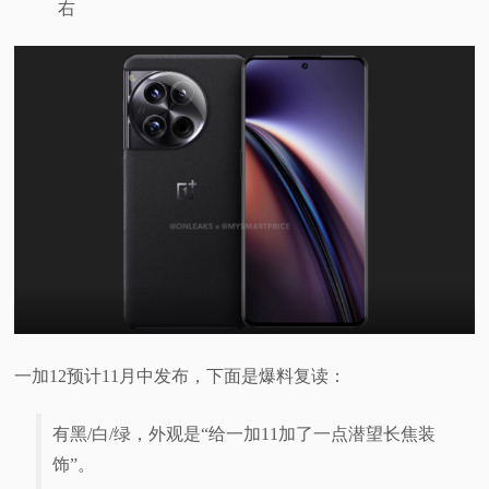
右
一加12预计11月中发布，下面是爆料复读：
有黑/白/绿，外观是“给一加11加了一点潜望长焦装
饰”。