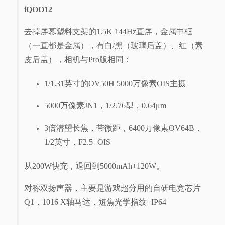
iQOO12
去掉屏幕塑料支架的1.5K 144Hz直屏，金属中框
（一直都是金属），有白/黑（玻璃后盖）、红（素
皮后盖），相机与Pro版相同：
1/1.31英寸的OV50H 5000万像素OIS主摄
5000万像素JN1，1/2.76型，0.64μm
3倍潜望长焦，带微距，6400万像素OV64B，
1/2英寸，F2.5+OIS
从200W快充，退回到5000mAh+120W。
对称双扬声器，主要是游戏超分用的自研电竞芯片
Q1，1016 X轴马达，短焦光学指纹+IP64