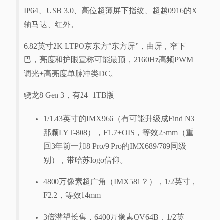
IP64、USB 3.0、高位超薄屏下指纹、超越0916的X
轴马达、红外。
6.82英寸2K LTPO京东方“东方屏”，曲屏，窄下
巴，亮度和护眼宣称可能最顶，2160Hz高频PWM
调光+高亮度单脉冲类DC。
骁龙8 Gen 3，有24+1TB版
1/1.43英寸的IMX966（有可能升级成Find N3
那颗LYT-808），F1.7+OIS，等效23mm（重
回3年前一加8 Pro/9 Pro的IMX689/789同级
别），带哈苏logo信仰。
4800万像素超广角（IMX581？），1/2英寸，
F2.2，等效14mm
3倍潜望长焦，6400万像素OV64B，1/2英