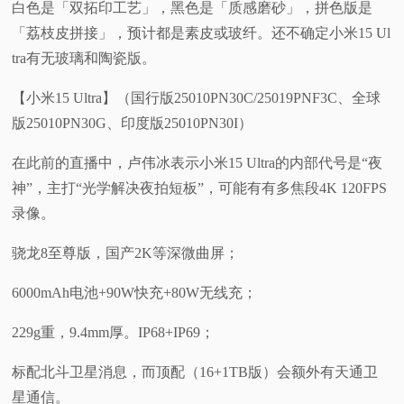
白色是「双拓印工艺」，黑色是「质感磨砂」，拼色版是
「荔枝皮拼接」，预计都是素皮或玻纤。还不确定小米15 Ul
tra有无玻璃和陶瓷版。
【小米15 Ultra】（国行版25010PN30C/25019PNF3C、全球
版25010PN30G、印度版25010PN30I）
在此前的直播中，卢伟冰表示小米15 Ultra的内部代号是“夜
神”，主打“光学解决夜拍短板”，可能有有多焦段4K 120FPS
录像。
骁龙8至尊版，国产2K等深微曲屏；
6000mAh电池+90W快充+80W无线充；
229g重，9.4mm厚。IP68+IP69；
标配北斗卫星消息，而顶配（16+1TB版）会额外有天通卫
星通信。