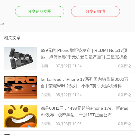
分享到朋友圈
分享到微博
-->
相关文章
699元的iPhone增距镜发布 | REDMI Note17预
热：卢伟冰称“千元机受伤最严重” | 三星宽折叠
或7月22日发布
布朗
07月02日 21:34
0条评论
far far lead，iPhone 17系列国内销量超3000万
台 | 荣耀WIN 2系列、小米7英寸大屏机爆料
方查理
05月22日 21:34
0条评论
都是60Hz屏，4499元起的iPhone 17e、新iPad
Air发布 | 极窄黑边，一加15T正面公布
方查理
03月03日 19:06
0条评论