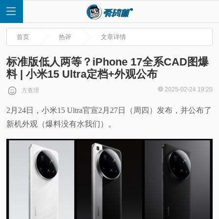
首页
热评
文章详情
标准版低人两等？iPhone 17全系CAD图爆
料 | 小米15 Ultra定档+外观公布
首
2025-02-24 19:20
方查理
2月24日，小米15 Ultra官宣2月27日（周四）发布，并公布了
页
新机外观（爆料没有水我们）。
快
讯
评
测