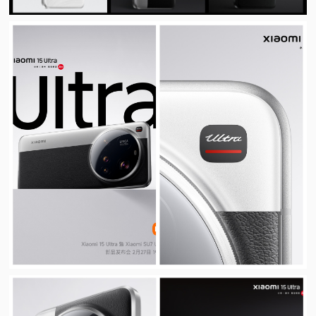
视
频
科
普
体
验
专
题