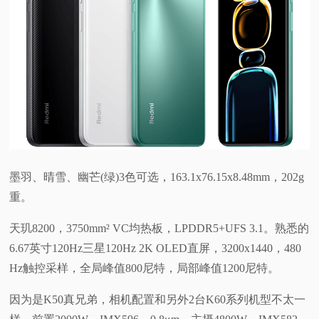
墨羽、晴雪、幽芒(绿)3色可选，163.1x76.15x8.48mm，202g
重。
天玑8200，3750mm² VC均热板，LPDDR5+UFS 3.1。熟悉的
6.67英寸120Hz三星120Hz 2K OLED直屏，3200x1440，480
Hz触控采样，全局峰值800尼特，局部峰值1200尼特。
因为是K50真兄弟，相机配置和另外2台K60系列机型不太一