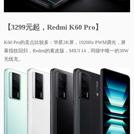
视
频
【3299元起，Redmi K60 Pro】
科
K60 Pro的卖点比较多：华星2K屏，1920Hz PWM调光，屏
幕指纹回归，Redmi的素皮版，MIUI 14，同级中唯一的30W
普
无线充。
体
验
专
题