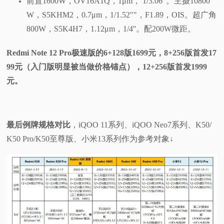
前置1600W，OV16A1Q，1μm， 1/3.06"。主摄10800
W，S5KHM2，0.7μm，1/1.52""，F1.89，OIS。超广角
800W，S5K4H7，1.12μm，1/4''。配200W微距。
Redmi Note 12 Pro极速版的6+128版1699元，8+256版首发17
99元（入门版明显被当做价格锚点），12+256版首发1999
元。
最后例牌规格对比
，iQOO 11系列、iQOO Neo7系列、K50/
K50 Pro/K50至尊版、小米13系列作为参考对象↓