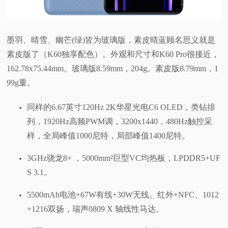
墨羽、晴雪、幽芒(绿)皆为玻璃版，素皮晴蓝顾名思义就是
素皮版了（K60独享配色）。外观和尺寸和K60 Pro很接近，
162.78x75.44mm。玻璃版8.59mm，204g。素皮版8.79mm，1
99g重。
同样的6.67英寸120Hz 2K华星光电C6 OLED，类钻排
列，1920Hz高频PWM调，3200x1440，480Hz触控采
样，全局峰值1000尼特，局部峰值1400尼特。
3GHz骁龙8+ ，5000mm²巨型VC均热板，LPDDR5+UF
S 3.1。
5500mAh电池+67W有线+30W无线。红外+NFC、1012
+1216双扬，瑞声0809 X 轴线性马达。