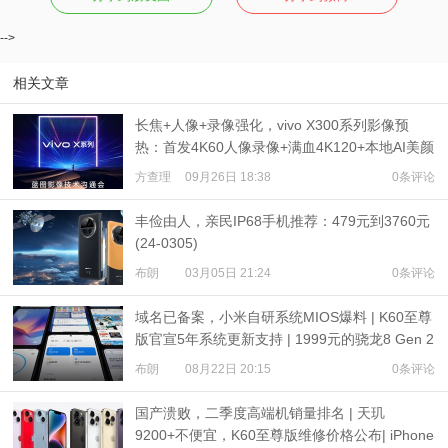
-->
相关文章
长焦+人像+录像强化，vivo X300系列影像预
热：首发4K60人像录像+满血4K120+本地AI美颜
方查理
09月26日 18:38
0条评论
丰俭由人，亲民IP68手机推荐：479元到3760元
(24-0305)
布朗
03月05日 21:24
0条评论
域名已备案，小米自研系统MIOS爆料 | K60至尊
版官宣5年系统更新支持 | 1999元的骁龙8 Gen 2
掌机发布
布朗
08月22日 20:15
0条评论
国产溃败，二季度高端机销量排名 | 天玑
9200+不便宜，K60至尊版维修价格公布| iPhone