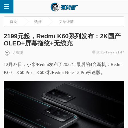
首页
热评
文章详情
2199元起，Redmi K60系列发布：2K国产
OLED+屏幕指纹+无线充
首
2022-12-27 21:47
方查理
12月27日，小米/Redmi发布了2022年最后的4台新机：Redmi
页
K60、K60 Pro、K60E和Redmi Note 12 Pro极速版。
快
讯
评
测