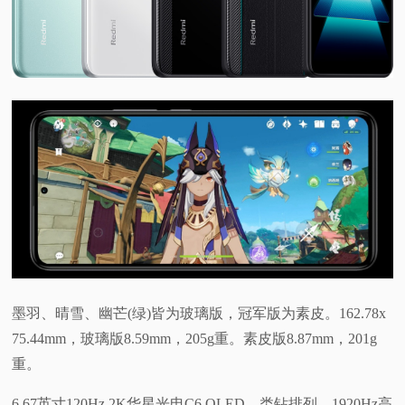
墨羽、晴雪、幽芒(绿)皆为玻璃版，冠军版为素皮。162.78x
75.44mm，玻璃版8.59mm，205g重。素皮版8.87mm，201g
重。
6.67英寸120Hz 2K华星光电C6 OLED，类钻排列，1920Hz高