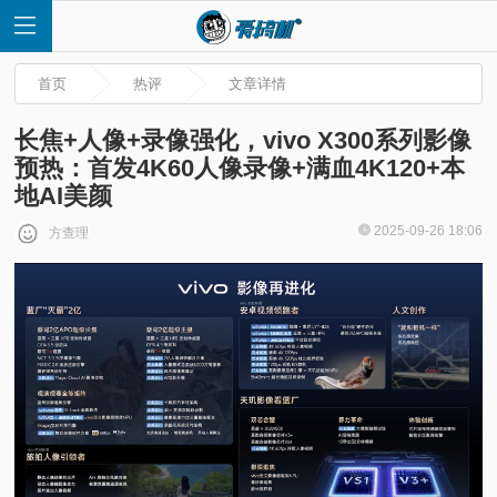
首页
热评
文章详情
长焦+人像+录像强化，vivo X300系列影像
预热：首发4K60人像录像+满血4K120+本
地AI美颜
首
2025-09-26 18:06
方查理
页
快
讯
评
测