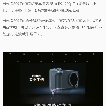
vivo X300 Pro宣称“安卓首发满血4K 120fps”（多焦段+杜
比），主摄+长焦+长焦增距镜都能拍10bit Log。
vivo X300 Pro的长续航录像模式，宣称在35度室温下，4K 6
0fps满帧，可以连录5小时43分（应该是录到没电？如果真不
过热，这波就牛逼了）。