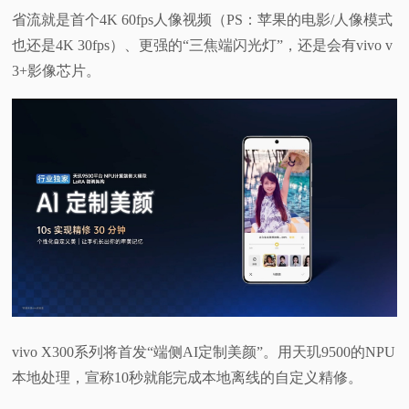
省流就是首个4K 60fps人像视频（PS：苹果的电影/人像模式
也还是4K 30fps）、更强的“三焦端闪光灯”，还是会有vivo v
3+影像芯片。
vivo X300系列将首发“端侧AI定制美颜”。用天玑9500的NPU
本地处理，宣称10秒就能完成本地离线的自定义精修。