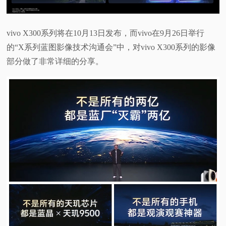
视
vivo X300系列将在10月13日发布，而vivo在9月26日举行
频
的“X系列蓝图影像技术沟通会”中，对vivo X300系列的影像
部分做了非常详细的分享。
科
普
体
验
专
题