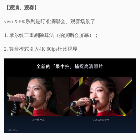
【观演、观赛】
vivo X300系列是盯准演唱会、观赛场景了
1. 摩尔纹三重剔除算法（拍演唱会屏幕）；
2. 舞台模式引入4K 60fps杜比视界；