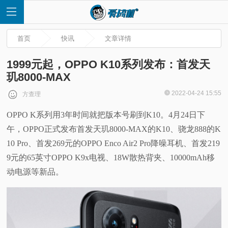
首页
快讯
文章详情
1999元起，OPPO K10系列发布：首发天
玑8000-MAX
首
2022-04-24 15:55
方查理
OPPO K系列用3年时间就把版本号刷到K10。4月24日下
页
午，OPPO正式发布首发天玑8000-MAX的K10、骁龙888的K
快
10 Pro、首发269元的OPPO Enco Air2 Pro降噪耳机、首发219
9元的65英寸OPPO K9x电视、18W散热背夹、10000mAh移
讯
动电源等新品。
评
测