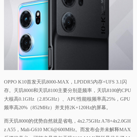
视
频
科
普
体
OPPO K10首发天玑8000-MAX，LPDDR5内存+UFS 3.1闪
验
存。天玑8000和天玑8100主要分别是频率，天玑8100的CPU
大核高0.1GHz（2.85GHz）、APU性能核频率高25%，GPU
专
频率高20%（852MHz）并支持2K+120Hz的屏幕。
题
而天玑8000的优势自然就是省电，4x2.75GHz A78+4x2.0GH
z A55，Mali-G610 MC6@600MHz。而发布会并未解释MAX