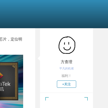
m芯片，定位明
方查理
平凡的机佬
福利！
+关注