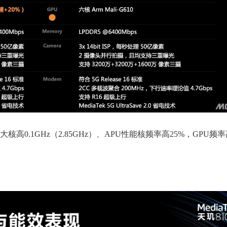
大核高0.1GHz（2.85GHz）、APU性能核频率高25%，GPU频