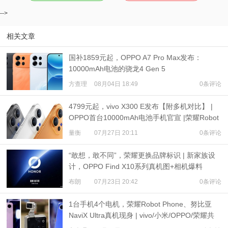
-->
相关文章
国补1859元起，OPPO A7 Pro Max发布：
10000mAh电池的骁龙4 Gen 5
方查理
08月04日 18:49
0条评论
4799元起，vivo X300 E发布【附多机对比】 |
OPPO首台10000mAh电池手机官宣 |荣耀Robot
Phone定档
量衡
07月27日 20:11
0条评论
“敢想，敢不同”，荣耀更换品牌标识 | 新家族设
计，OPPO Find X10系列真机图+相机爆料
布朗
07月23日 20:42
0条评论
1台手机4个电机，荣耀Robot Phone、努比亚
NaviX Ultra真机现身 | vivo/小米/OPPO/荣耀共
推公平内存机制