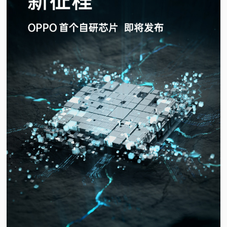
视
频
科
普
体
验
专
题