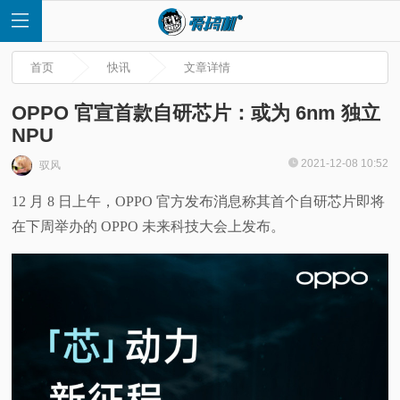
首页
快讯
文章详情
OPPO 官宣首款自研芯片：或为 6nm 独立
NPU
首
2021-12-08 10:52
驭风
12 月 8 日上午，OPPO 官方发布消息称其首个自研芯片即将
页
在下周举办的 OPPO 未来科技大会上发布。
快
讯
评
测