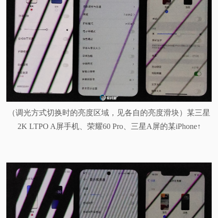
（调光方式切换时的亮度区域，见各自的亮度滑块）某三星
2K LTPO A屏手机、荣耀60 Pro、三星A屏的某iPhone↑