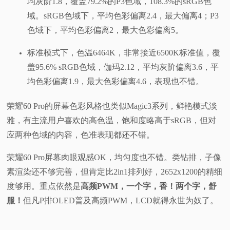
均灰阶1.8，覆盖79.2%的P3色域，108.3%的sRGB色
域。sRGB色域下，平均色彩偏离2.4，最大偏离4；P3
色域下，平均色彩偏离2，最大色彩偏离5。
标准模式下，色温6464K，非常接近6500K标准值，覆
盖95.6% sRGB色域，伽玛2.12，平均灰阶偏离3.6，平
均色彩偏离1.9，最大色彩偏离4.6，表现也不错。
荣耀60 Pro的屏幕色彩风格也类似Magic3系列，鲜艳模式淡
雅，有主流用户喜欢的高色温，饱和度略高于sRGB，但对
应两种色域的内容，色准表现都还不错。
荣耀60 Pro屏幕肉眼观感OK，均匀度也不错。类钻排，子像
素渲染还不够完善，但肯定比2in1排列好，2652x1200的精细
度够用。重点依然是
高频PWM，一个字，香！两个字，舒
服！
但凡P排OLED普及高频PWM，LCD就得永世为奴了。