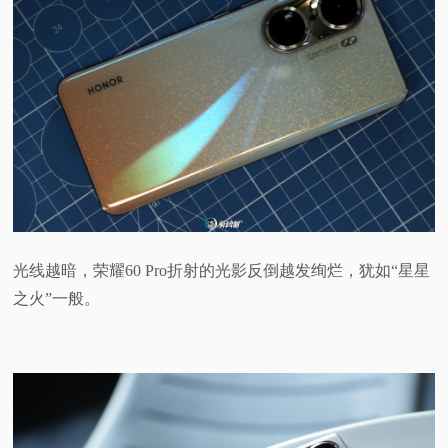
光线越暗，荣耀60 Pro折射的光影反倒越发绚烂，犹如“星星
之火”一般。