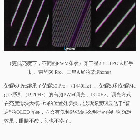
（更低亮度下，不同的PWM条纹）某三星2K LTPO A屏手
机、荣耀60 Pro、三星A屏的某iPhone↑
荣耀60 Pro继承了荣耀30 Pro+（1440Hz）、荣耀50和荣耀Ma
gic3系列（1920Hz）的高频PWM调光，1920Hz。调光方式
在亮度滑块大概30%的位置处切换，波动深度明显低于“普
通”的OLED屏幕，不会有低频PWM那么明显的物理防沉迷
效果，眼睛不酸，头也不疼了。