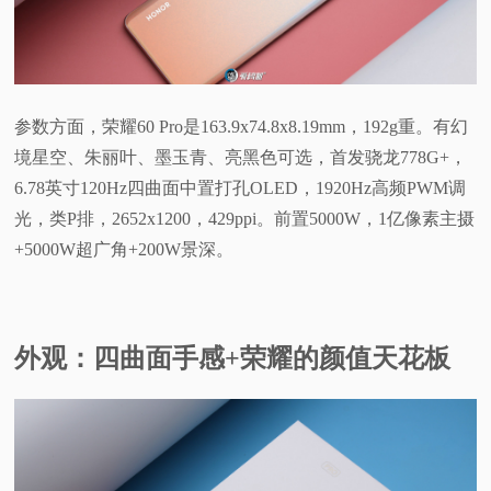
视
频
参数方面，荣耀60 Pro是163.9x74.8x8.19mm，192g重。有幻
科
境星空、朱丽叶、墨玉青、亮黑色可选，首发骁龙778G+，
6.78英寸120Hz四曲面中置打孔OLED，1920Hz高频PWM调
普
光，类P排，2652x1200，429ppi。前置5000W，1亿像素主摄
+5000W超广角+200W景深。
体
验
外观：四曲面手感+荣耀的颜值天花板
专
题