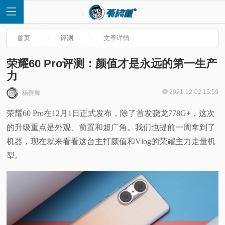
首页
评测
文章详情
荣耀60 Pro评测：颜值才是永远的第一生产
力
首
2021-12-02 15:59
杨善舞
荣耀60 Pro在12月1日正式发布，除了首发骁龙778G+，这次
页
的升级重点是外观、前置和超广角。我们也提前一周拿到了
快
机器，现在就来看看这台主打颜值和Vlog的荣耀主力走量机
型。
讯
评
测