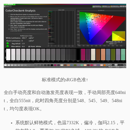
标准模式的sRGB色准↑
全白手动亮度和自动激发亮度表现一致，手动局部亮度640ni
t，全白555nit，此时四角亮度分别是548、545、549、548ni
t，均匀度表现OK。
系统默认鲜艳模式，色温7332K，偏冷，伽玛2.15，平