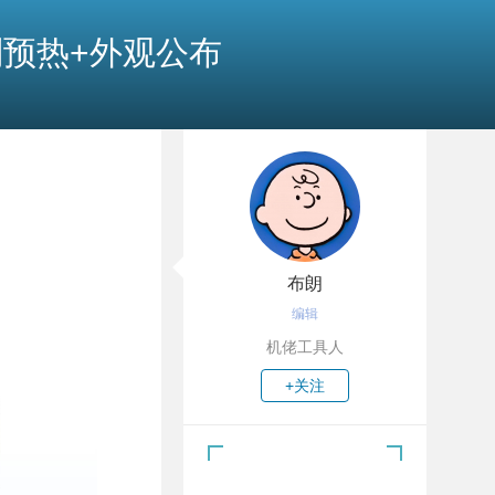
系列预热+外观公布
布朗
编辑
机佬工具人
+关注