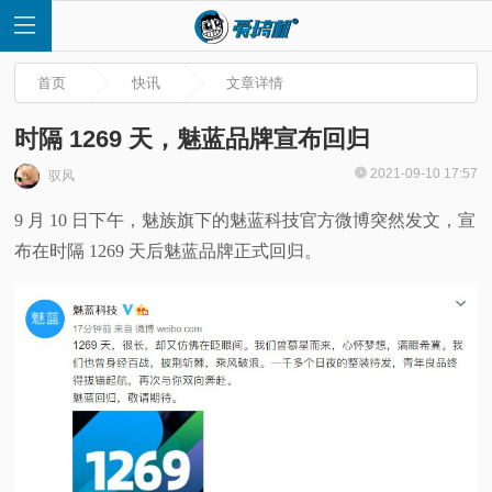
首页
快讯
文章详情
时隔 1269 天，魅蓝品牌宣布回归
2021-09-10 17:57
驭风
首
9 月 10 日下午，魅族旗下的魅蓝科技官方微博突然发文，宣
布在时隔 1269 天后魅蓝品牌正式回归。
页
快
讯
评
测