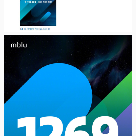
视
频
科
普
体
验
专
题