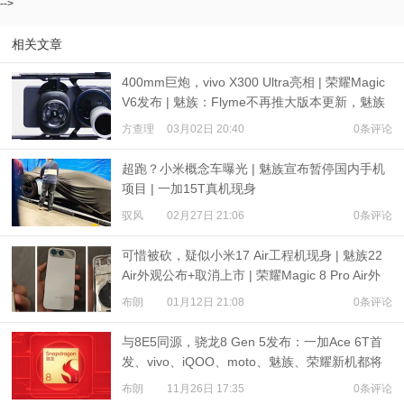
-->
相关文章
400mm巨炮，vivo X300 Ultra亮相 | 荣耀Magic
V6发布 | 魅族：Flyme不再推大版本更新，魅族
23不发售
方查理
03月02日 20:40
0条评论
超跑？小米概念车曝光 | 魅族宣布暂停国内手机
项目 | 一加15T真机现身
驭风
02月27日 21:06
0条评论
可惜被砍，疑似小米17 Air工程机现身 | 魅族22
Air外观公布+取消上市 | 荣耀Magic 8 Pro Air外
观解禁
布朗
01月12日 21:08
0条评论
与8E5同源，骁龙8 Gen 5发布：一加Ace 6T首
发、vivo、iQOO、moto、魅族、荣耀新机都将
搭载
布朗
11月26日 17:35
0条评论