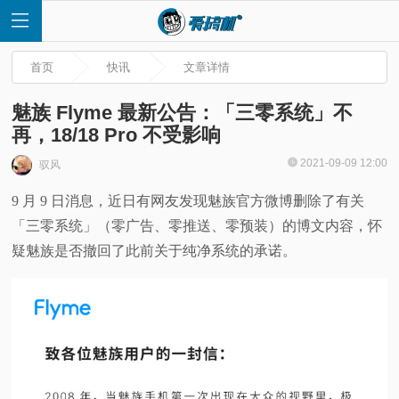
首页
快讯
文章详情
魅族 Flyme 最新公告：「三零系统」不
再，18/18 Pro 不受影响
首
2021-09-09 12:00
驭风
9 月 9 日消息，近日有网友发现魅族官方微博删除了有关
页
「三零系统」（零广告、零推送、零预装）的博文内容，怀
快
疑魅族是否撤回了此前关于纯净系统的承诺。
讯
评
测