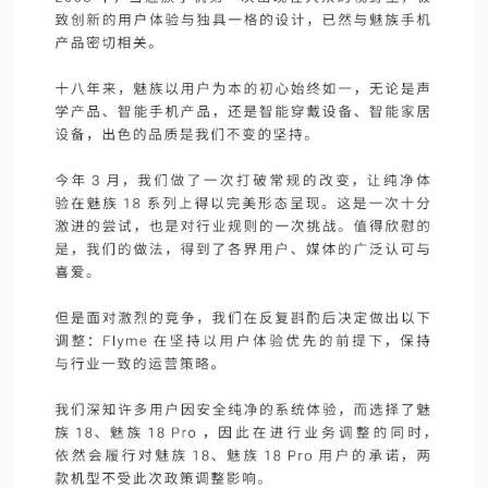
视
频
科
普
体
验
专
题