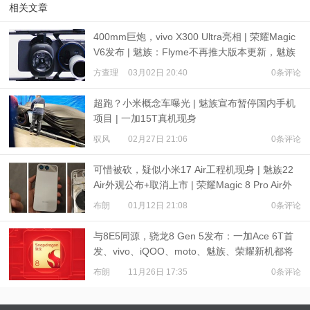
相关文章
400mm巨炮，vivo X300 Ultra亮相 | 荣耀Magic
V6发布 | 魅族：Flyme不再推大版本更新，魅族
23不发售
方查理
03月02日 20:40
0条评论
超跑？小米概念车曝光 | 魅族宣布暂停国内手机
项目 | 一加15T真机现身
驭风
02月27日 21:06
0条评论
可惜被砍，疑似小米17 Air工程机现身 | 魅族22
Air外观公布+取消上市 | 荣耀Magic 8 Pro Air外
观解禁
布朗
01月12日 21:08
0条评论
与8E5同源，骁龙8 Gen 5发布：一加Ace 6T首
发、vivo、iQOO、moto、魅族、荣耀新机都将
搭载
布朗
11月26日 17:35
0条评论