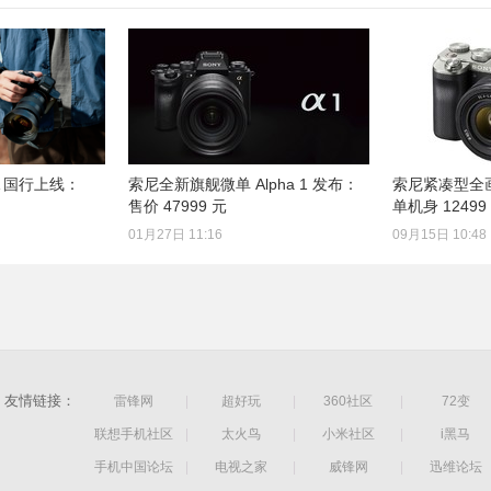
4A 国行上线：
索尼全新旗舰微单 Alpha 1 发布：
索尼紧凑型全画
售价 47999 元
单机身 12499
01月27日 11:16
09月15日 10:48
友情链接：
雷锋网
|
超好玩
|
360社区
|
72变
联想手机社区
|
太火鸟
|
小米社区
|
i黑马
手机中国论坛
|
电视之家
|
威锋网
|
迅维论坛