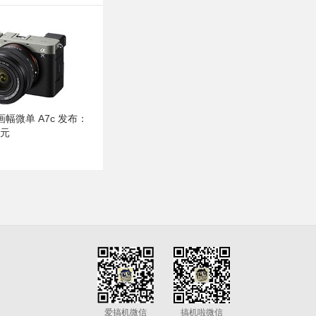
幅微单 A7c 发布：
 元
爱搞机微信
搞机啦微信