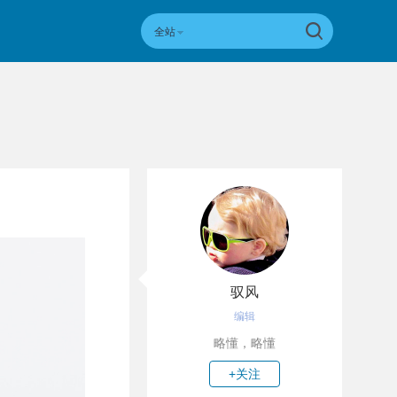
全站
驭风
编辑
略懂，略懂
+关注