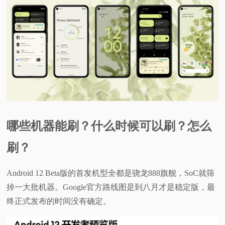
视
频
科
普
体
哪些机器能刷？什么时候可以刷？怎么
验
刷？
专
Android 12 Beta版的首发机型全都是骁龙888旗舰，SoC就筛
掉一大批机器。Google官方路线图是到八月才是稳定版，最
题
终正式发布的时间没有确定。