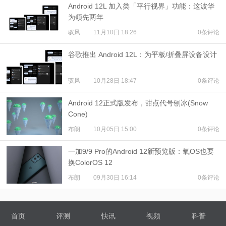
Android 12L 加入类「平行视界」功能：这波华
为领先两年
驭风
11月10日 18:26
0条评论
谷歌推出 Android 12L：为平板/折叠屏设备设计
驭风
10月28日 18:47
0条评论
Android 12正式版发布，甜点代号刨冰(Snow
Cone)
布朗
10月05日 15:00
0条评论
一加9/9 Pro的Android 12新预览版：氧OS也要
换ColorOS 12
布朗
09月30日 16:14
0条评论
首页
评测
快讯
视频
科普