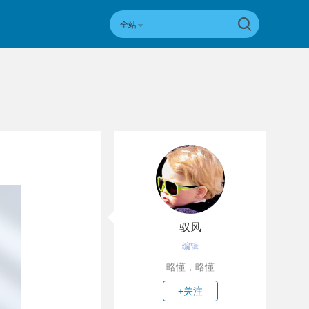
全站
驭风
编辑
略懂，略懂
+关注