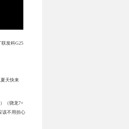
了联发科G25
竟夏天快来
自营）（骁龙7+
，应该不用担心