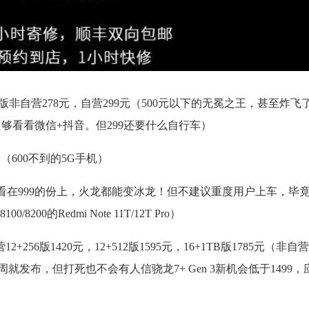
64版非自营278元，自营299元（500元以下的无冕之王，甚至炸飞
能只够看看微信+抖音。但299还要什么自行车）
9元（600不到的5G手机）
99元（看在999的份上，火龙都能变冰龙！但不建议重度用户上车，毕
0的Redmi Note 11T/12T Pro）
营12+256版1420元，12+512版1595元，16+1TB版1785元（非
 3下周就发布，但打死也不会有人信骁龙7+ Gen 3新机会低于1499