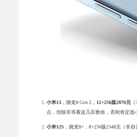
小米13
，骁龙8 Gen 2，
12+256版2876元
（
点，但除非等着这几百救命，否则肯定选小
小米12S
，骁龙8+，8+256版2348元（非