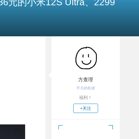
的小米12S Ultra、2299
方查理
平凡的机佬
福利！
+关注