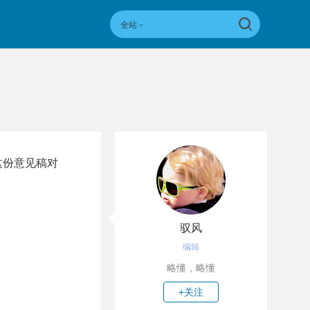
全站
这份意见稿对
驭风
编辑
略懂，略懂
+关注