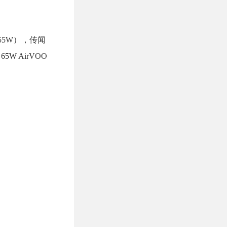
55W），传闻
W AirVOO