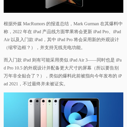
视
频
根据外媒 MacRumors 的报道总结，Mark Gurman 在其爆料中
称，2022 年在 iPad 产品线方面苹果将会更新 iPad Pro、iPad
科
Air 以及入门款 iPad，其中 iPad Pro 将会采用新的外观设计
（缩窄边框？），并支持无线充电功能。
普
而入门款 iPad 则有可能采用类似 iPad Air 3——同时也是 iPa
体
d Pro 10.5 的外观设计并配备更大尺寸的屏幕（所以要告别
万年非全贴合了？），类似的爆料此前被指向今年发布的 iP
验
ad 2021，不过最终并未被证实。
专
题