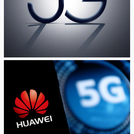
视
频
科
普
体
验
专
题