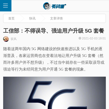
首页
快讯
文章详情
工信部：不得误导、强迫用户升级 5G 套餐
2021-02-03 19:01
驭风
首
随着这两年国内 5G 网络建设的快速推进以及 5G 手机的逐
渐普及，各家运营商也在变着法地让用户升级 5G 套餐（然
页
而许多用户并不想升级），不过当中就存在一些采取误导或
快
强迫等行为未经同意为用户开通 5G 套餐的现象。
讯
评
测