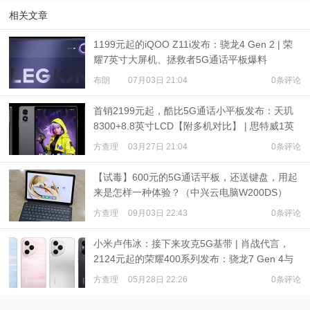
相关文章
1199元起的iQOO Z11i发布：骁龙4 Gen 2 | 荣
耀7英寸大屏机、拯救者5G通话平板爆料
布朗
07月03日 21:04
0条评论
首销2199元起，酷比5G通话小平板发布：天玑
8300+8.8英寸LCD【附多机对比】 | 思特威1英
寸旗舰发布
方查理
03月27日 21:04
0条评论
【试毒】600元的5G通话平板，还送键盘，用起
来是怎样一种体验？（中兴云电脑W200DS）
方查理
09月03日 22:43
0条评论
小米卢伟冰：接下来攻克5G基带 | 肖战代言，
2124元起的荣耀400系列发布：骁龙7 Gen 4与
8G3、7200mAh电池
方查理
05月28日 22:26
0条评论