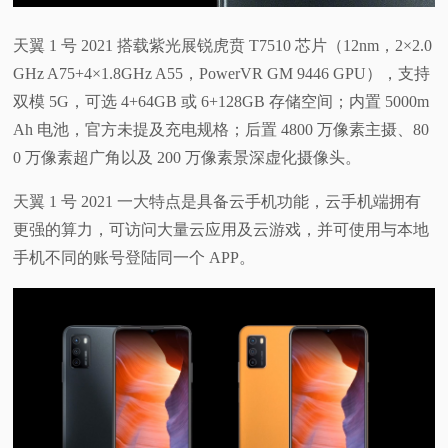
天翼 1 号 2021 搭载紫光展锐虎贲 T7510 芯片（12nm，2×2.0
GHz A75+4×1.8GHz A55，PowerVR GM 9446 GPU），支持
双模 5G，可选 4+64GB 或 6+128GB 存储空间；内置 5000m
Ah 电池，官方未提及充电规格；后置 4800 万像素主摄、80
0 万像素超广角以及 200 万像素景深虚化摄像头。
天翼 1 号 2021 一大特点是具备云手机功能，云手机端拥有
更强的算力，可访问大量云应用及云游戏，并可使用与本地
手机不同的账号登陆同一个 APP。