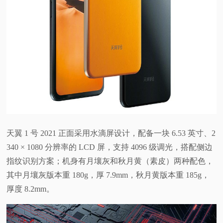
视
频
科
普
体
天翼 1 号 2021 正面采用水滴屏设计，配备一块 6.53 英寸、2
验
340 × 1080 分辨率的 LCD 屏，支持 4096 级调光，搭配侧边
指纹识别方案；机身有月壤灰和秋月黄（素皮）两种配色，
专
其中月壤灰版本重 180g，厚 7.9mm，秋月黄版本重 185g，
厚度 8.2mm。
题