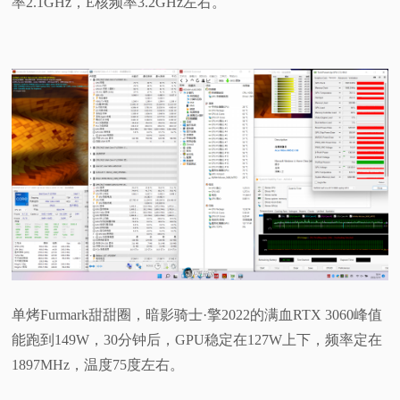
率2.1GHz，E核频率3.2GHz左右。
单烤Furmark甜甜圈，暗影骑士·擎2022的满血RTX 3060峰值
能跑到149W，30分钟后，GPU稳定在127W上下，频率定在
1897MHz，温度75度左右。