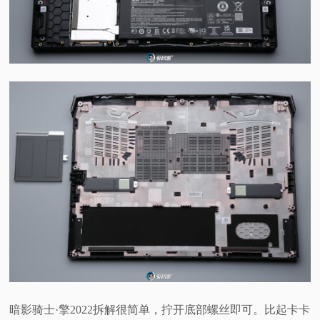
暗影骑士·擎2022拆解很简单，拧开底部螺丝即可。比起卡卡