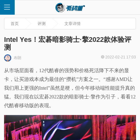
首页
评测
文章详情
Intel Yes！宏碁暗影骑士·擎2022款体验评
测
首
2022-02-21 17:03
布朗
从市场层面看，12代酷睿的强势和价格死活降下不来的显
页
卡，让买游戏本成为最佳的“攒机”方案之一。“感谢AMD让
快
我们用上更强的Intel”虽然是梗，但今年移动端性能提升真的
猛。我们现在以宏碁2022款的暗影骑士·擎作为引子，看看12
讯
代酷睿移动版的表现。
评
测