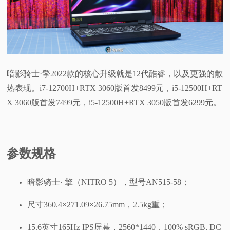
视
频
科
暗影骑士·擎2022款的核心升级就是12代酷睿，以及更强的散
热表现。i7-12700H+RTX 3060版首发8499元，i5-12500H+RT
普
X 3060版首发7499元，i5-12500H+RTX 3050版首发6299元。
体
验
参数规格
专
暗影骑士· 擎（NITRO 5），型号AN515-58；
题
尺寸360.4×271.09×26.75mm，2.5kg重；
15.6英寸165Hz IPS屏幕，2560*1440，100% sRGB, DC