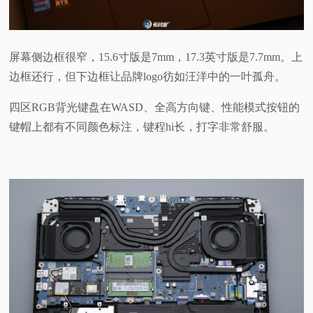
屏幕侧边框很窄，15.6寸版是7mm，17.3英寸版是7.7mm。上
边框还行，但下边框让品牌logo彷如汪洋中的一叶孤舟。
四区RGB背光键盘在WASD、全高方向键、性能模式按钮的
键帽上都有不同颜色标注，键程hi长，打字非常舒服。