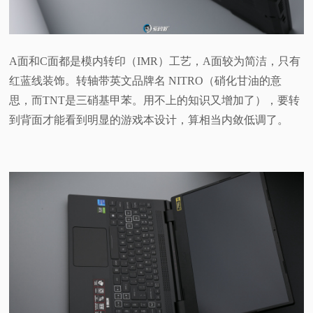
A面和C面都是模内转印（IMR）工艺，A面较为简洁，只有
红蓝线装饰。转轴带英文品牌名 NITRO（硝化甘油的意
思，而TNT是三硝基甲苯。用不上的知识又增加了），要转
到背面才能看到明显的游戏本设计，算相当内敛低调了。