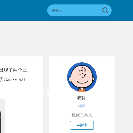
全站
，出现了两个三
laxy S21
布朗
编辑
机佬工具人
+关注