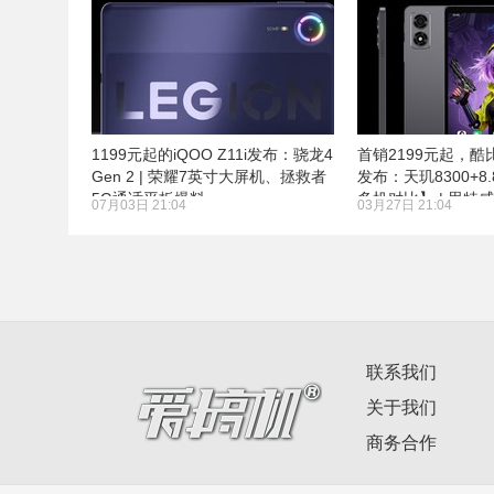
1199元起的iQOO Z11i发布：骁龙4
首销2199元起，酷
Gen 2 | 荣耀7英寸大屏机、拯救者
发布：天玑8300+8
5G通话平板爆料
多机对比】 | 思特
07月03日 21:04
03月27日 21:04
联系我们
关于我们
商务合作