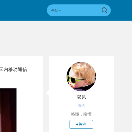
全站
后国内移动通信
驭风
编辑
略懂，略懂
+关注