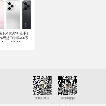
下来攻克5G基带 |
24元起的荣耀400系
Gen 4与8G3、
爱搞机微信
搞机啦微信