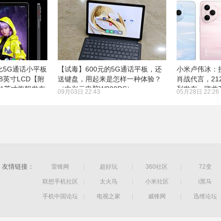
比5G通话小平板
【试毒】600元的5G通话平板，还
小米卢伟冰：接
.8英寸LCD【附
送键盘，用起来是怎样一种体验？
肖战代言，21
威1英寸旗舰发布
（中兴云电脑W200DS）
列发布：骁龙7 
09月03日 22:43
05月28日 22:26
7200mAh电池
友情链接：
雷锋网
|
超好玩
|
360社区
|
72变
联想手机社区
|
太火鸟
|
小米社区
|
i黑马
手机中国论坛
|
电视之家
|
威锋网
|
迅维论坛