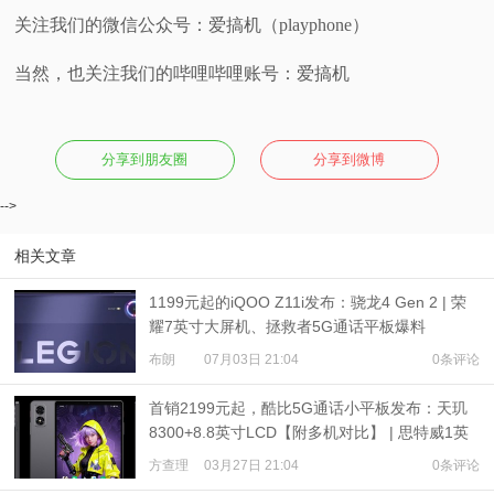
关注我们的微信公众号：爱搞机（playphone）
当然，也关注我们的哔哩哔哩账号：爱搞机
分享到朋友圈
分享到微博
-->
相关文章
1199元起的iQOO Z11i发布：骁龙4 Gen 2 | 荣
耀7英寸大屏机、拯救者5G通话平板爆料
布朗
07月03日 21:04
0条评论
首销2199元起，酷比5G通话小平板发布：天玑
8300+8.8英寸LCD【附多机对比】 | 思特威1英
寸旗舰发布
方查理
03月27日 21:04
0条评论