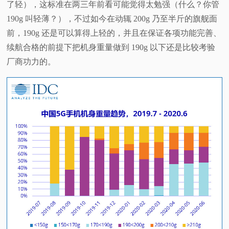
了轻），这标准在两三年前看可能觉得太勉强（什么？你管
视
190g 叫轻薄？），不过如今在动辄 200g 乃至半斤的旗舰面
前，190g 还是可以算得上轻的，并且在保证各项功能完善、
频
续航合格的前提下把机身重量做到 190g 以下还是比较考验
厂商功力的。
科
普
体
验
专
题