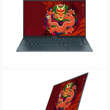
视
频
科
普
体
验
专
题