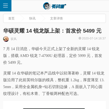
首页
快讯
文章详情
华硕灵耀 14 锐龙版上架：首发价 5499 元
2020-07-14 16:37
驭风
首
7 月 14 日消息，华硕今天正式上架了全新的灵耀 14 锐龙
版，搭载 AMD 锐龙 7-4700U 处理器，定价 5999 元，首发
页
价 5499 元。
快
灵耀 14 在华硕的笔记本产品线中以轻薄著称，灵耀 14 锐龙
版沿用了此前英特尔版的模具，整机重 1.2kg，厚度薄至 13.
讯
5mm，采用全金属机身+钻石切割边缘，A 面嵌入了同心圆
评
纹理设计，有松木青、丁香银两种配色可选。
测