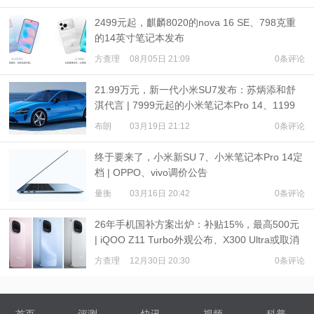
2499元起，麒麟8020的nova 16 SE、798克重
的14英寸笔记本发布
方查理
08月05日 21:09
0条评论
21.99万元，新一代小米SU7发布：苏炳添和舒
淇代言 | 7999元起的小米笔记本Pro 14、1199
元起的小米Watch S5发布
布朗
03月19日 21:12
0条评论
终于要来了，小米新SU 7、小米笔记本Pro 14定
档 | OPPO、vivo调价公告
量衡
03月16日 20:42
0条评论
26年手机国补方案出炉：补贴15%，最高500元
| iQOO Z11 Turbo外观公布、X300 Ultra或取消
拍照键
方查理
12月30日 20:30
0条评论
首页
评测
快讯
视频
科普