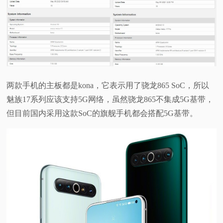
视
频
科
两款手机的主板都是kona，它表示用了骁龙865 SoC，所以
普
魅族17系列应该支持5G网络，虽然骁龙865不集成5G基带，
但目前国内采用这款SoC的旗舰手机都会搭配5G基带。
体
验
专
题