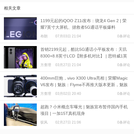
相关文章
1199元起的iQOO Z11i发布：骁龙4 Gen 2 | 荣
耀7英寸大屏机、拯救者5G通话平板爆料
布朗
07月03日 21:04
0条评论
首销2199元起，酷比5G通话小平板发布：天玑
8300+8.8英寸LCD【附多机对比】 | 思特威1英
寸旗舰发布
方查理
03月27日 21:04
0条评论
400mm巨炮，vivo X300 Ultra亮相 | 荣耀Magic
V6发布 | 魅族：Flyme不再推大版本更新，魅族
23不发售
方查理
03月02日 20:40
0条评论
超跑？小米概念车曝光 | 魅族宣布暂停国内手机
项目 | 一加15T真机现身
驭风
02月27日 21:06
0条评论