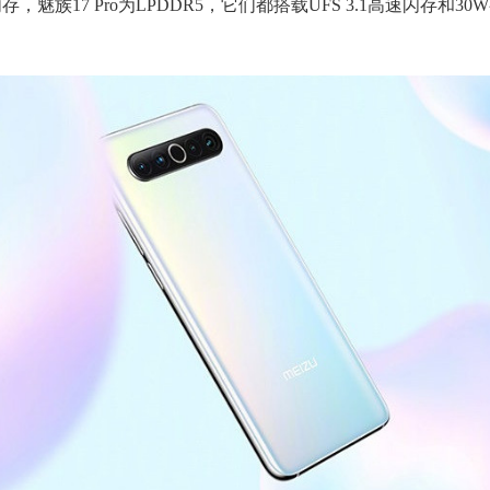
存，魅族17 Pro为LPDDR5，它们都搭载UFS 3.1高速闪存和3