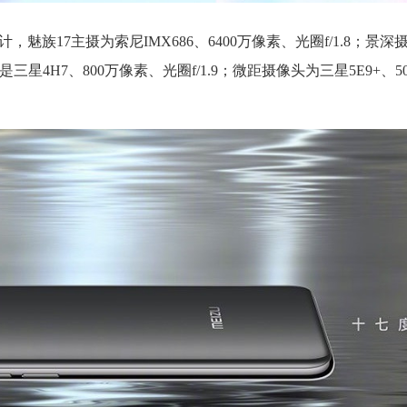
魅族17主摄为索尼IMX686、6400万像素、光圈f/1.8；景深
头是三星4H7、800万像素、光圈f/1.9；微距摄像头为三星5E9+、