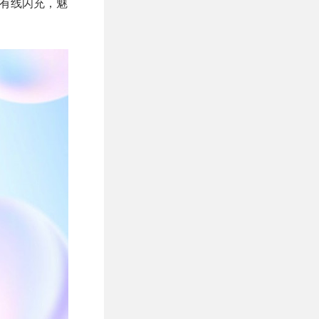
0W有线闪充，魅