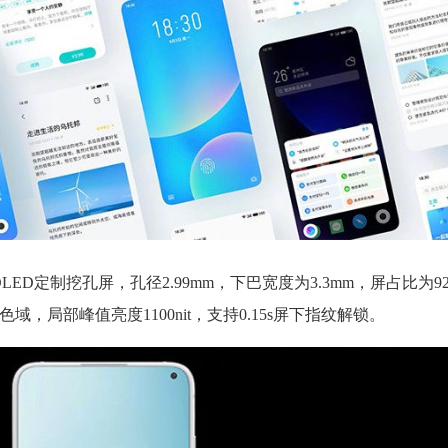
MOLED定制挖孔屏，孔径2.99mm，下巴宽度为3.3mm，屏占比为9
-P3色域，局部峰值亮度1100nit，支持0.15s屏下指纹解锁。