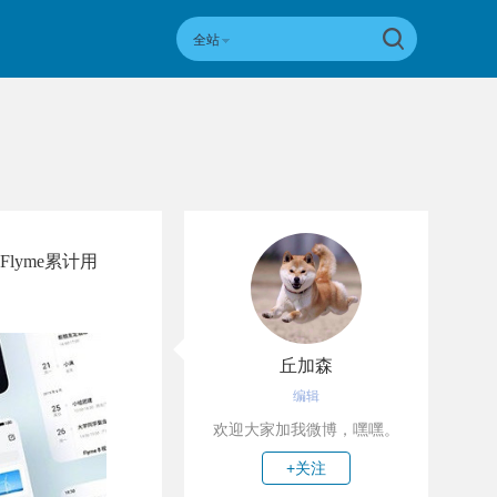
全站
yme累计用
丘加森
编辑
欢迎大家加我微博，嘿嘿。
+关注