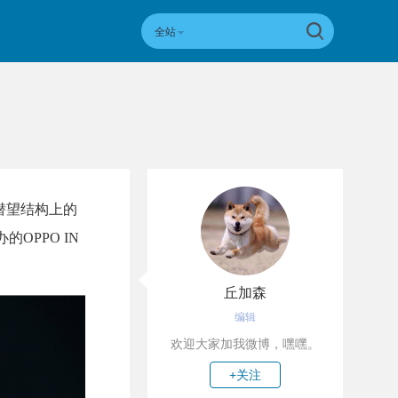
全站
轨潜望结构上的
OPPO IN
丘加森
编辑
欢迎大家加我微博，嘿嘿。
+关注