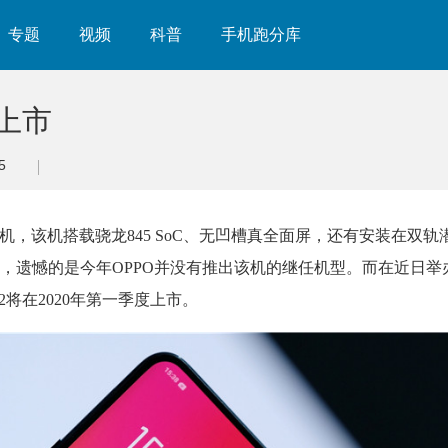
专题
视频
科普
手机跑分库
度上市
5
 X手机，该机搭载骁龙845 SoC、无凹槽真全面屏，还有安装在双
遗憾的是今年OPPO并没有推出该机的继任机型。而在近日举办的
X2将在2020年第一季度上市。