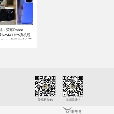
，荣耀Robot
NaviX Ultra真机现
小米/OPPO/荣耀共推公平
爱搞机微信
搞机啦微信