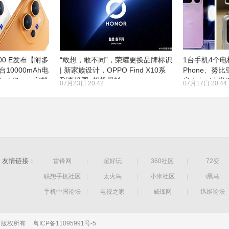
300 E发布【附多
“敢想，敢不同”，荣耀更换品牌标识
1台手机4个电机
台10000mAh电
| 新家族设计，OPPO Find X10系
Phone、努比亚
ot Phone定档
列真机图+相机爆料
身 | vivo/
07月23日 20:42
07月17日 20:44
内存机制
友情链接：
雷锋网
|
超好玩
|
360社区
|
72变
联想手机社区
|
太火鸟
|
小米社区
|
i黑马
手机中国论坛
|
电视之家
|
威锋网
|
迅维论坛
公司 版权所有
粤ICP备11095991号-5