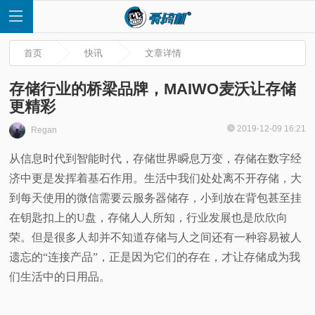
首页
快讯
文章详情
存储行业的桥梁品牌，MAIWO麦沃让存储
更精彩
首
2019-12-09 16:21
Regan
从信息时代到智能时代，存储世界瞬息万变，存储在数字经
页
济中更是发挥着基石作用。生活中我们处处离不开存储，大
快
到每天使用的微信需要云服务器储存，小到放在背包甚至挂
在钥匙扣上的U盘，存储人人所知，行业发展也是欣欣向
讯
荣。但是很多人却并不知道存储与人之间还有一种容易被人
遗忘的“连接产品”，正是因为它们的存在，才让存储成为我
评
们生活中的日用品。
测