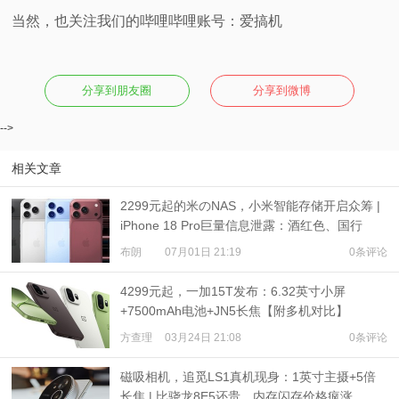
当然，也关注我们的哔哩哔哩账号：爱搞机
分享到朋友圈
分享到微博
-->
相关文章
2299元起的米のNAS，小米智能存储开启众筹 |
iPhone 18 Pro巨量信息泄露：酒红色、国行
eSIM、收窄灵动岛
布朗
07月01日 21:19
0条评论
4299元起，一加15T发布：6.32英寸小屏
+7500mAh电池+JN5长焦【附多机对比】
方查理
03月24日 21:08
0条评论
磁吸相机，追觅LS1真机现身：1英寸主摄+5倍
长焦 | 比骁龙8E5还贵，内存闪存价格疯涨