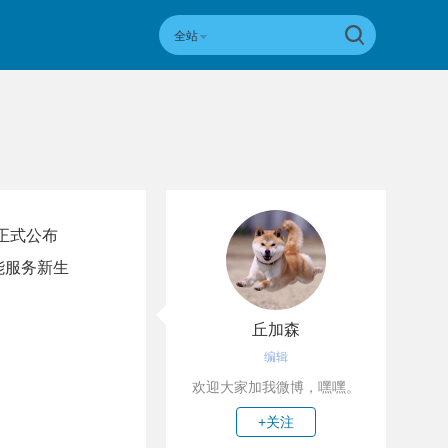
全站
O正式公布
能服务新生
丘加森
编辑
欢迎大家加我微博，嘿嘿。
+关注