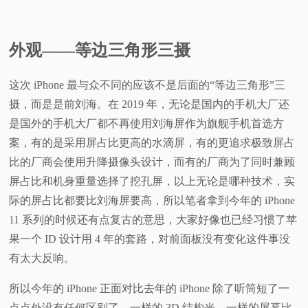
视
外观——等边三角形三摄
频
这次 iPhone 最与众不同的应该不是后面的“等边三角形”三
科
摄，而是是前刘海。在 2019 年，无论是国内的手机大厂还
是国外的手机大厂都不再使用刘海屏作为旗舰手机首选方
普
案，有的是采用屏占比更高的水滴屏，有的更追求极致屏占
体
比的厂商会使用升降摄像头设计，而有的厂商为了同时兼顾
屏占比和机身重量选择了挖孔屏，以上无论是哪种技术，实
验
际的屏占比都要比刘海屏要高，所以笔者拿到今年的 iPhone
11 系列的时候还有点复古的意思，大家好像也已经习惯了苹
专
果一个 ID 设计用 4 年的套路，对前面板没有变化这件事没
有太大反响。
题
所以今年的 iPhone 正面对比去年的 iPhone 除了听筒短了一
点点外没有任何区别了，一样的 3D 结构光，一样的屏幕比