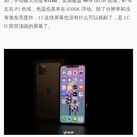
别，手动最大亮度
651nit
，实测覆盖
96%
sRGB 色域，
67%
左右 P3 色域，色温也基本在 6500K 浮动。除了分辨率和没
有激发亮度外，11 这块屏幕也没有什么可以挑剔了，是 LC
D 阵营顶级的屏幕了。