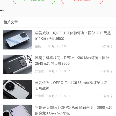
-->
相关文章
尝尝咸淡，iQOO 15T体验评测：国补2879元起
的2K屏+天玑9500
量衡
06月02日 16:55
0条评论
风扇手机样板间，REDMI K90 Max评测：国补
2549元起的天玑9500
方查理
04月30日 19:37
0条评论
虽贵但强，OPPO Find X9 Ultra体验评测：新·
长焦战神
方查理
04月29日 15:21
0条评论
它是好女孩吗？OPPO Pad Mini评测：3699元起
的骁龙8 Gen 5小平板