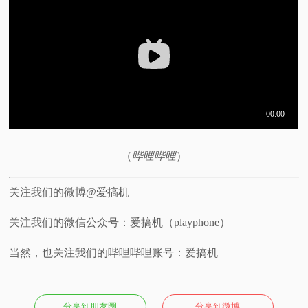
视
频
科
普
（
哔哩哔哩
）
体
关注我们的微博@爱搞机
验
关注我们的微信公众号：爱搞机（playphone）
专
当然，也关注我们的哔哩哔哩账号：爱搞机
题
分享到朋友圈
分享到微博