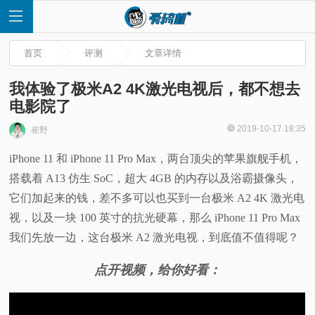
首页
评测
文章详情
我体验了极米A2 4K激光电视后，都不想去
电影院了
首
2019-10-17 18:35
崔野
iPhone 11 和 iPhone 11 Pro Max，两台顶尖的苹果旗舰手机，
页
搭载着 A13 仿生 SoC，超大 4GB 的内存以及浴霸摄像头，
快
它们加起来的钱，差不多可以也买到一台极米 A2 4K 激光电
视，以及一块 100 英寸的抗光硬幕，那么 iPhone 11 Pro Max
讯
我们先放一边，这台极米 A2 激光电视，到底值不值得呢？
评
点开视频，给你好看：
测