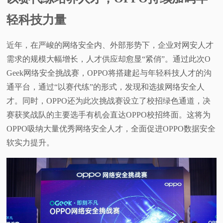
轻科技力量
近年，在严峻的网络安全内、外部形势下，企业对网安人才
需求的规模大幅增长，人才供应却愈显“紧俏”。通过此次O
Geek网络安全挑战赛，OPPO将搭建起与年轻科技人才的沟
通平台，通过“以赛代练”的形式，发现和选拔网络安全人
才。同时，OPPO还为此次挑战赛设立了校招绿色通道，决
赛获奖战队的主要选手有机会直达OPPO校招终面。这将为
OPPO吸纳大量优秀网络安全人才，全面促进OPPO数据安全
软实力提升。