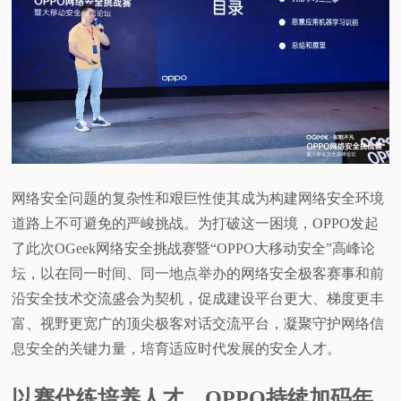
网络安全问题的复杂性和艰巨性使其成为构建网络安全环境
道路上不可避免的严峻挑战。为打破这一困境，OPPO发起
了此次OGeek网络安全挑战赛暨“OPPO大移动安全”高峰论
坛，以在同一时间、同一地点举办的网络安全极客赛事和前
沿安全技术交流盛会为契机，促成建设平台更大、梯度更丰
富、视野更宽广的顶尖极客对话交流平台，凝聚守护网络信
息安全的关键力量，培育适应时代发展的安全人才。
以赛代练培养人才，OPPO持续加码年