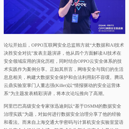
论坛开始后，OPPO互联网安全总监韩方就“大数据和AI技术
决胜安全对抗”发表主题演讲，他从四个方面解读AI技术在
安全领域应用的演化历程，同时结合OPPO云安全体系的技
术实践作为案例分享。正如其所言，网络安全与我们的生活
息息相关，构建大数据安全保护和合法利用刻不容缓。腾讯
云鼎实验室掌门人董志强(Killer)以“情报驱动的安全运营体
系”为主题发表精彩演讲，将本次论坛推向了高潮。
阿里巴巴高级安全专家张迅迪则以“基于DSMM的数据安全
治理实践”为题，对如何进行数据安全治理分享了他的经验
和看法。而来自上海交通大学密码与计算机安全实验室蜚语