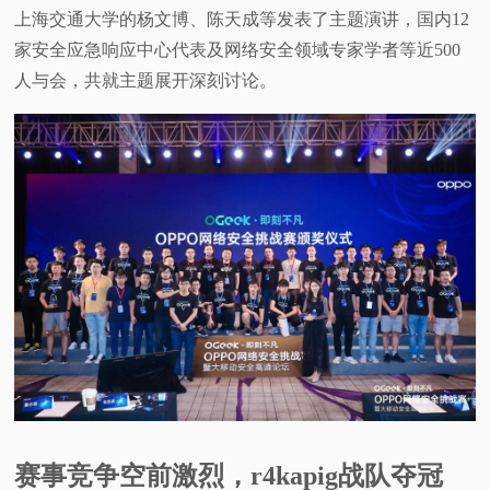
上海交通大学的杨文博、陈天成等发表了主题演讲，国内12
视
家安全应急响应中心代表及网络安全领域专家学者等近500
人与会，共就主题展开深刻讨论。
频
科
普
体
验
专
题
赛事竞争空前激烈，r4kapig战队夺冠