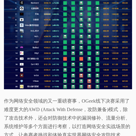
作为网络安全领域的又一重磅赛事，OGeek线下决赛采用了
难度更大的AWD (Attack With Defense，攻防兼备)模式，除
了攻击技术外，还会对防御技术中的漏洞修补、流量分析、
系统维护等多个方面进行考察，以打造网络安全实战场景的
方式，让参赛者挑战和体验真实世界网络安全攻防技术。