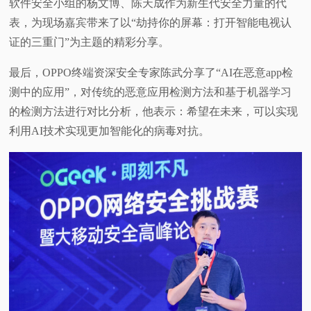
软件安全小组的杨文博、陈天成作为新生代安全力量的代
表，为现场嘉宾带来了以“劫持你的屏幕：打开智能电视认
证的三重门”为主题的精彩分享。
最后，OPPO终端资深安全专家陈武分享了“AI在恶意app检
测中的应用”，对传统的恶意应用检测方法和基于机器学习
的检测方法进行对比分析，他表示：希望在未来，可以实现
利用AI技术实现更加智能化的病毒对抗。