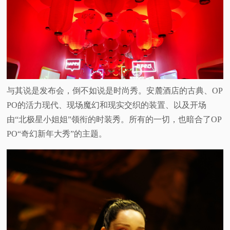
视
频
科
与其说是发布会，倒不如说是时尚秀。安麓酒店的古典、OP
普
PO的活力现代、现场魔幻和现实交织的装置、以及开场
由“北极星小姐姐”领衔的时装秀。所有的一切，也暗合了OP
体
PO“奇幻新年大秀”的主题。
验
专
题