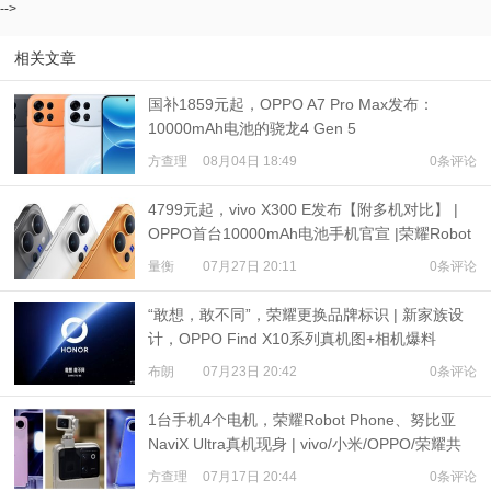
-->
相关文章
国补1859元起，OPPO A7 Pro Max发布：
10000mAh电池的骁龙4 Gen 5
方查理
08月04日 18:49
0条评论
4799元起，vivo X300 E发布【附多机对比】 |
OPPO首台10000mAh电池手机官宣 |荣耀Robot
Phone定档
量衡
07月27日 20:11
0条评论
“敢想，敢不同”，荣耀更换品牌标识 | 新家族设
计，OPPO Find X10系列真机图+相机爆料
布朗
07月23日 20:42
0条评论
1台手机4个电机，荣耀Robot Phone、努比亚
NaviX Ultra真机现身 | vivo/小米/OPPO/荣耀共
推公平内存机制
方查理
07月17日 20:44
0条评论