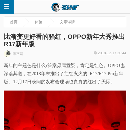
首页
体验
文章详情
比渐变更好看的骚红，OPPO新年大秀推出
R17新年版
首
2018-12-17 20:44
陈不是
新年的主题色是什么?答案毋庸置疑，肯定是红色。OPPO也
页
深谙其道，在2018年末推出了红红火火的 R17/R17 Pro新年
快
版。12月17日晚间的发布会现场也真真的红出了天际。
讯
评
测