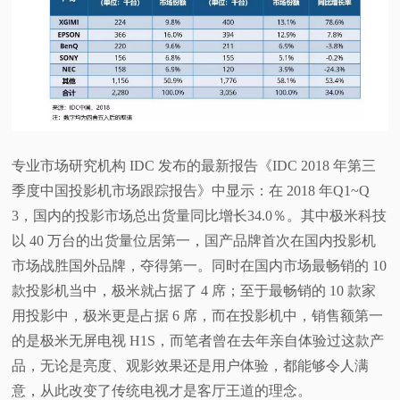
视
频
科
普
专业市场研究机构 IDC 发布的最新报告《IDC 2018 年第三
季度中国投影机市场跟踪报告》中显示：在 2018 年Q1~Q
体
3，国内的投影市场总出货量同比增长34.0％。其中极米科技
以 40 万台的出货量位居第一，国产品牌首次在国内投影机
验
市场战胜国外品牌，夺得第一。同时在国内市场最畅销的 10
款投影机当中，极米就占据了 4 席；至于最畅销的 10 款家
专
用投影中，极米更是占据 6 席，而在投影机中，销售额第一
的是极米无屏电视 H1S，而笔者曾在去年亲自体验过这款产
题
品，无论是亮度、观影效果还是用户体验，都能够令人满
意，从此改变了传统电视才是客厅王道的理念。