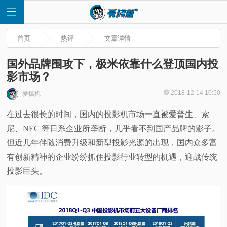
首页
热评
文章详情
国外品牌围攻下，极米依靠什么登顶国内投
影市场？
首
2018-12-14 10:50
爱搞机
在过去很长的时间，国内的投影机市场一直被爱普生、索
页
尼、NEC 等日系企业所垄断，几乎看不到国产品牌的影子。
快
但近几年伴随消费升级和新型投影光源的出现，国内众多富
有创新精神的企业纷纷抓住投影行业转型的机遇，迎战传统
讯
投影巨头。
评
测