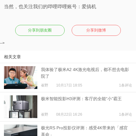
当然，也关注我们的哔哩哔哩账号：爱搞机
分享到朋友圈
分享到微博
-->
相关文章
我体验了极米A2 4K激光电视后，都不想去电影
院了
崔野
10月17日 18:05
1条评论
极米智能投影H3评测：客厅的全能“小”霸王
崔野
08月22日 16:26
1条评论
极光RS Pro投影仪评测：感受4K带来的「感官
革命」