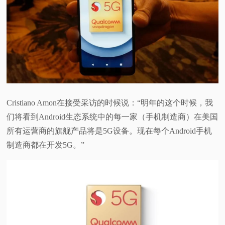
视
频
科
普
Cristiano Amon在接受采访的时候说：“明年的这个时候，我
们将看到Android生态系统中的每一家（手机制造商）在美国
体
所有运营商的旗舰产品将是5G设备。现在每个Android手机
验
制造商都在开发5G。”
专
题