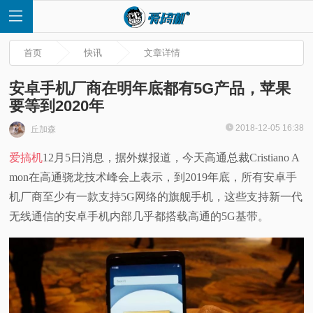
首页
快讯
文章详情
安卓手机厂商在明年底都有5G产品，苹果
要等到2020年
首
2018-12-05 16:38
丘加森
爱搞机
12月5日消息，据外媒报道，今天高通总裁Cristiano A
页
mon在高通骁龙技术峰会上表示，到2019年底，所有安卓手
快
机厂商至少有一款支持5G网络的旗舰手机，这些支持新一代
无线通信的安卓手机内部几乎都搭载高通的5G基带。
讯
评
测